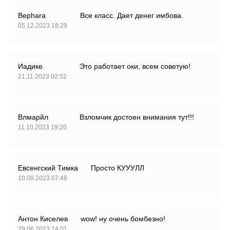
Bephara
Все класс. Дает денег имбова.
05.12.2023 18:29
Иадике
Это работает оки, всем советую!
21.11.2023 02:52
Влмарйл
Взломчик достоен внимания тут!!!
11.10.2023 19:20
Евсенгский Тимка
Просто КУУУЛЛ
10.09.2023 07:48
Антон Киселев
wow! ну очень бомбезно!
29.06.2023 14:01