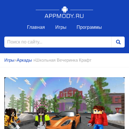
Главная
Игры
Программы
Игры
»
Аркады
»Школьная Вечеринка Крафт