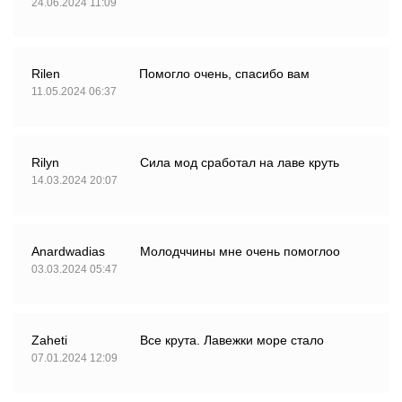
24.06.2024 11:09
Rilen
Помогло очень, спасибо вам
11.05.2024 06:37
Rilyn
Сила мод сработал на лаве круть
14.03.2024 20:07
Anardwadias
Молодччины мне очень помоглоо
03.03.2024 05:47
Zaheti
Все крута. Лавежки море стало
07.01.2024 12:09