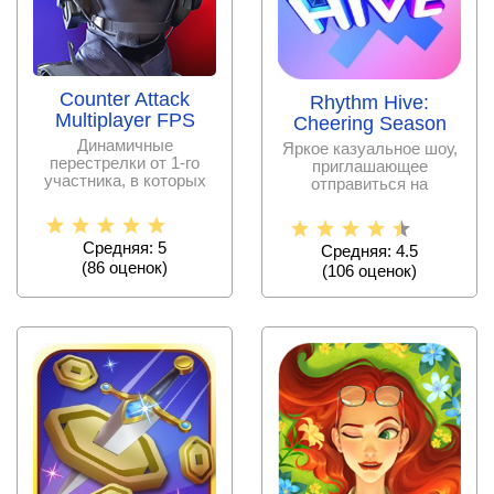
Counter Attack
Rhythm Hive:
Multiplayer FPS
Cheering Season
Динамичные
Яркое казуальное шоу,
перестрелки от 1-го
приглашающее
участника, в которых
отправиться на
реализован
гастроли с
продвинутый
музыкальными
азиатскими
Средняя: 5
Средняя: 4.5
(
86
оценок)
(
106
оценок)