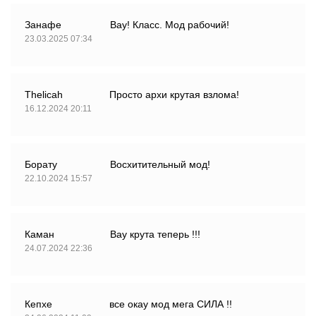
Занафе
Вау! Класс. Мод рабочий!
23.03.2025 07:34
Thelicah
Просто архи крутая взлома!
16.12.2024 20:11
Борату
Восхитительный мод!
22.10.2024 15:57
Каман
Вау крута теперь !!!
24.07.2024 22:36
Кепхе
все окау мод мега СИЛА !!