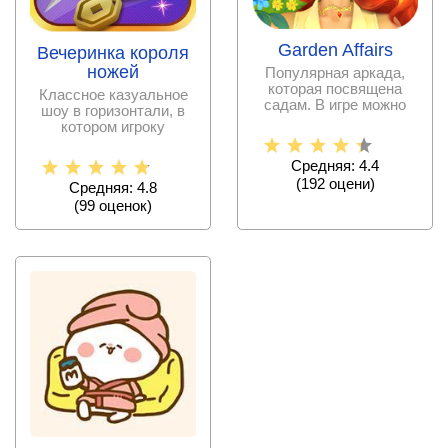
Garden Affairs
Вечеринка короля
ножей
Популярная аркада,
которая посвящена
Классное казуальное
садам. В игре можно
шоу в горизонтали, в
выбирать цветы
котором игроку
делать
предстоит метать ножи,
Средняя: 4.4
(
192
оцени)
Средняя: 4.8
(
99
оценок)