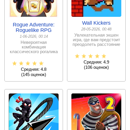
Wall Kickers
Rogue Adventure:
28-05-2026, 00:48
Roguelike RPG
Увлекательная экшен
1-06-2026, 00:14
игра, где вам предстоит
Невероятная
преодолеть расстояние
комбинация
от земли до самой
классического рогалика
и карточной игры в
олдскульном формате
Средняя: 4.9
(
106
оценок)
Средняя: 4.8
(
145
оценок)