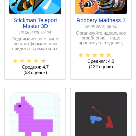
Stickman Teleport
Robbery Madness 2
Master 3D
26-05-2026, 06:34
26-05-2026, 07:24
Организуйте идеальное
ограбление – надо
Поднимаясь все выше
проникнуть в здание,
по платформам, вам
стащить ценности и не
придется сражаться с
врагами и преодолевать
Средняя: 4.9
(
122
оцени)
Средняя: 4.7
(
98
оценок)