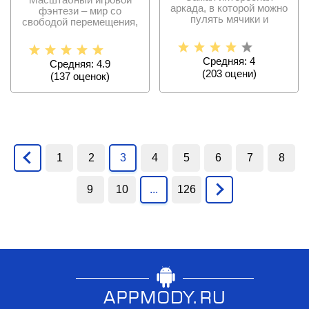
аркада, в которой можно
фэнтези – мир со
пулять мячики и
свободой перемещения,
развивать блоки. Самое
прокачкой и
классическими
Средняя: 4
Средняя: 4.9
(
203
оцени)
(
137
оценок)
1
2
3
4
5
6
7
8
9
10
...
126