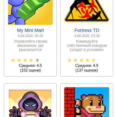
My Mini Mart
Fortress TD
5-06-2026, 05:26
3-06-2026, 03:34
Управляйте своим
Командуйте
магазином, где
собственный взводом
реализуется
солдат в условиях
органические товары –
зомби – апокалипсиса,
выращивайте их
спасите
Средняя: 4.5
Средняя: 4.9
(
152
оцени)
(
137
оценок)