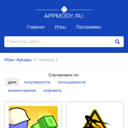
Главная
Игры
Программы
Игры
»
Аркады
»Страница 3
Сортировать по:
дате
популярности
посещаемости
комментариям
алфавиту