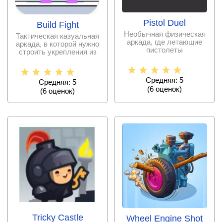
Pistol Duel
Build Fight
Необычная физическая
Тактическая казуальная
аркада, где летающие
аркада, в которой нужно
пистолеты
строить укрепления из
перестреливаются друг
блоков,
с другом
Средняя: 5
Средняя: 5
(
6
оценок)
(
6
оценок)
Tricky Castle
Wheel Engine Shot