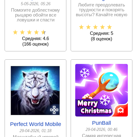
5-05-2026, 05:26
Любите преодолевать
трудности и покорять
Помогите доблестному
высоты? Качайте новую
рыцарю обойти все
аркаду на
ловушки и спасти
любимую из жуткого
замка
Средняя: 5
Средняя: 4.6
(
8
оценок)
(
166
оценок)
PunBall
Perfect World Mobile
29-04-2026, 00:46
29-04-2026, 01:18
Самая интересная
Масштабный игровой