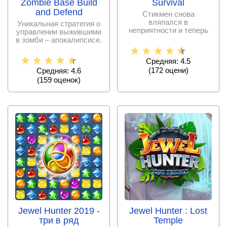
Zombie Base Build
Survival
and Defend
Стикмен снова
вляпался в
Уникальная стратегия о
неприятности и теперь
управлении выжившими
за его велосипедом
в зомби – апокалипсисе.
гонятся
Обустраивайте
Средняя: 4.5
(
172
оцени)
Средняя: 4.6
(
159
оценок)
Jewel Hunter 2019 -
Jewel Hunter : Lost
три в ряд
Temple