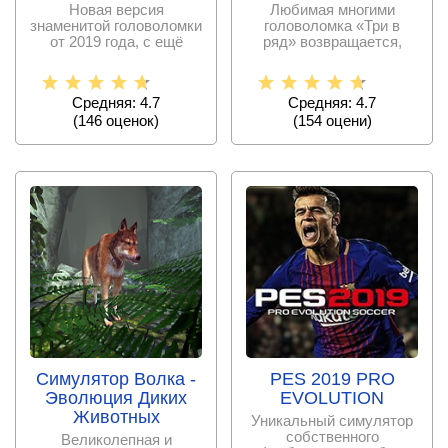
Новая версия
Любимая многими
знаменитой головоломки
головоломка «Три в
от 2019 года, с ещё
ряд» возвращается,
большим количеством
приготовив ещё больше
сложных
Средняя: 4.7
Средняя: 4.7
(
146
оценок)
(
154
оцени)
Симулятор Волка -
PES 2019 PRO
Эволюция Диких
EVOLUTION
Животных
Уникальный симулятор
собственного
Великолепная и