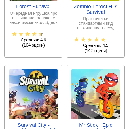
Forest Survival
Zombie Forest HD:
Survival
Очередная игрушка про
выживание, однако, с
Практически
некой изюминкой. Здесь
стандартный вид
вам необходимо
выживания в лесу,
однако, с определенной
изюминкой.
Средняя: 4.6
(
164
оцени)
Средняя: 4.9
(
142
оцени)
Survival City -
Mr Stick : Epic