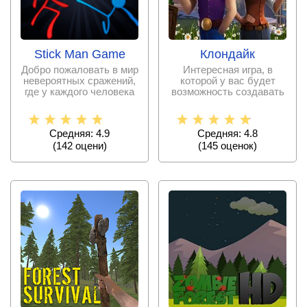
Stick Man Game
Клондайк
Добро пожаловать в мир
Интересная игра, в
невероятных сражений,
которой у вас будет
где у каждого человека
возможность создавать
будет
свою собственную
ферму
Средняя: 4.9
Средняя: 4.8
(
142
оцени)
(
145
оценок)