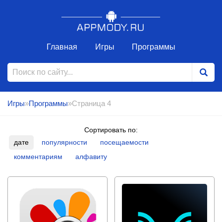
Главная
Игры
Программы
Игры
»
Программы
»Страница 4
Сортировать по:
дате
популярности
посещаемости
комментариям
алфавиту