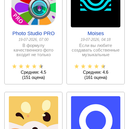
Photo Studio PRO
Moises
19-07-2026, 07:00
19-07-2026, 04:18
В формулу
Если вы любите
качественного фото
создавать собственные
входит не только
музыкальные
красивая картинка, но и
композиции, то данное
отличное
приложение
Средняя: 4.5
Средняя: 4.6
(
151
оценa)
(
161
оценa)