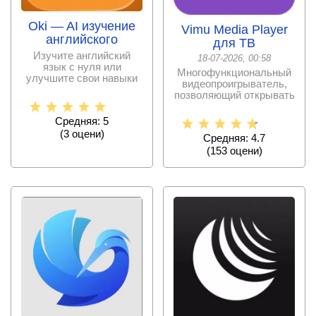
Oki — AI изучение
Vimu Media Player
английского
для ТВ
Изучите английский
18-07-2026, 00:58
язык с нуля или
Многофункциональный
улучшите свои навыки
видеопроигрыватель,
владения иностранным
позволяющий открывать
языком
файлы с внутренней
Средняя: 5
(
3
оцени)
Средняя: 4.7
(
153
оцени)