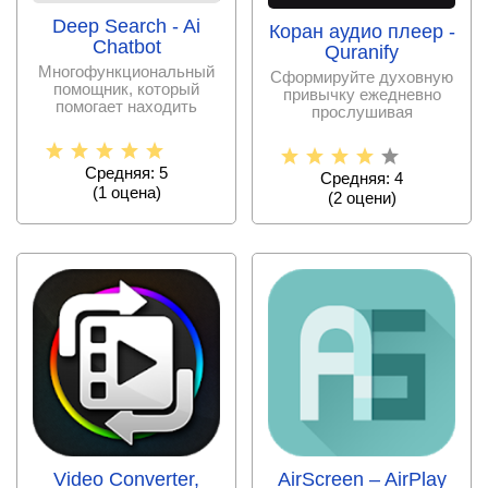
Deep Search - Ai
Коран аудио плеер -
Chatbot
Quranify
Многофункциональный
Сформируйте духовную
помощник, который
привычку ежедневно
помогает находить
прослушивая
различную
священные тексты и
информацию,
Средняя: 5
Средняя: 4
(
1
оценa)
(
2
оцени)
Video Converter,
AirScreen – AirPlay