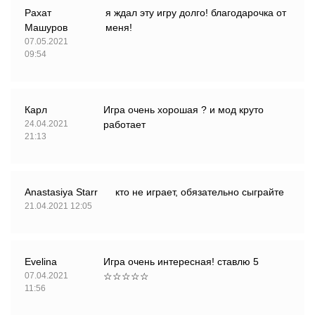
Рахат
я ждал эту игру долго! благодарочка от
Машуров
меня!
07.05.2021
09:54
Карл
Игра очень хорошая ? и мод круто
24.04.2021
работает
21:13
Anastasiya Starr
кто не играет, обязательно сыграйте
21.04.2021 12:05
Evelina
Игра очень интересная! ставлю 5
07.04.2021
☆☆☆☆☆
11:56