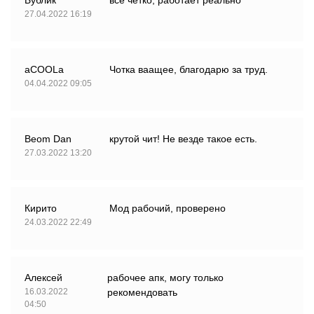
Бублик
всё чётко, работает реально
27.04.2022 16:19
aCOOLa
Чотка ваащее, благодарю за труд.
04.04.2022 09:05
Beom Dan
крутой чит! Не везде такое есть.
27.03.2022 13:20
Кирито
Мод рабочий, проверено
24.03.2022 22:49
Алексей
рабочее апк, могу только
16.03.2022
рекомендовать
04:50