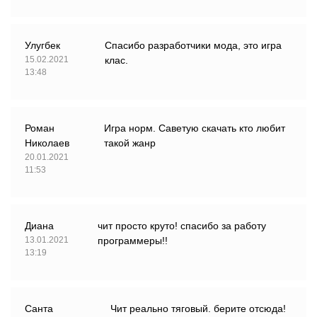
Улугбек
Спасибо разработчики мода, это игра
15.02.2021
клас.
13:48
Роман
Игра норм. Саветую скачать кто любит
Николаев
такой жанр
20.01.2021
11:53
Диана
чит просто круто! спасибо за работу
13.01.2021
программеры!!
13:19
Санта
Чит реально тяговый. берите отсюда!