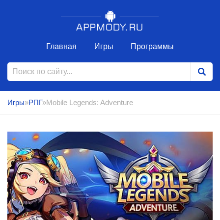
Главная
Игры
Программы
Игры
»
РПГ
»Mobile Legends: Adventure