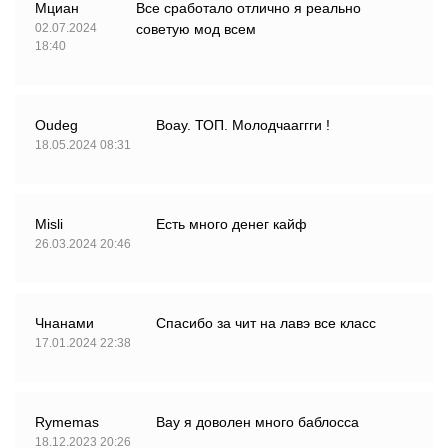
Мциан
Все сработало отлично я реально
02.07.2024
советую мод всем
18:40
Oudeg
Воау. ТОП. Молодчааггги !
18.05.2024 08:31
Misli
Есть много денег кайф
26.03.2024 20:46
Чнанами
Спасибо за чит на лавэ все класс
17.01.2024 22:38
Rymemas
Вау я доволен много баблосса
18.12.2023 20:26