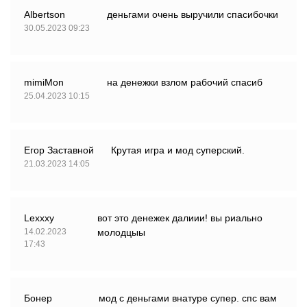
Albertson
деньгами очень выручили спасибочки
30.05.2023 09:23
mimiMon
на денежки взлом рабочий спасиб
25.04.2023 10:15
Егор Заставной
Крутая игра и мод суперский.
21.03.2023 14:05
Lexxxy
вот это денежек далиии! вы риально
14.02.2023
молодцыы
17:43
Бонер
мод с деньгами внатуре супер. спс вам