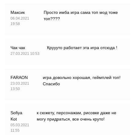
Максик
Просто имба игра сама топ мод тоже
06.04.2021
топ????
19:58
Чак чак
Круууто работает эта игра отсюда !
27.03.2021 10:53
FARAON
игра довольно хорошая, геймплей топ!
23.03.2021
Спасибо
13:50
Sofiya
к сюжету, персонажам, рисовке даже не
Kot
могу придраться, все очень круто!
05.03.2021
11:55