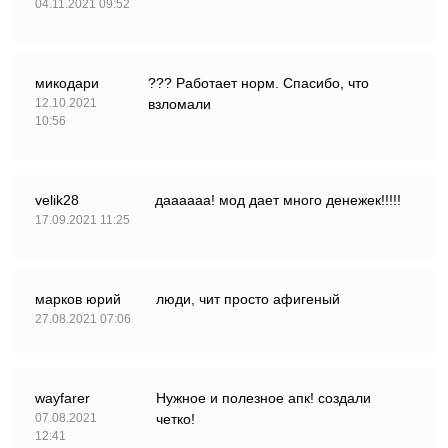
04.11.2021 09:52
микодари
??? Работает норм. Спасибо, что
12.10.2021
взломали
10:56
velik28
даааааа! мод дает много денежек!!!!!
17.09.2021 11:25
марков юрий
люди, чит просто афигеный
27.08.2021 07:06
wayfarer
Нужное и полезное апк! создали
07.08.2021
четко!
12:41