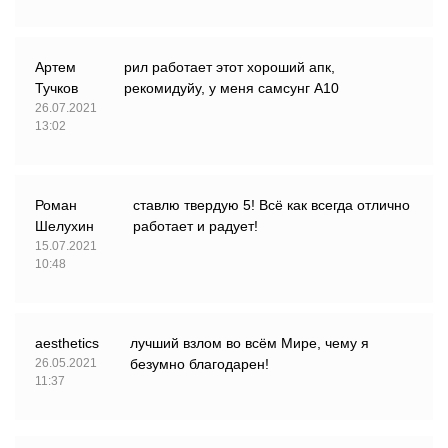
Артем
рил работает этот хороший апк,
Тучков
рекомидуйу, у меня самсунг А10
26.07.2021
13:02
Роман
ставлю твердую 5! Всё как всегда отлично
Шелухин
работает и радует!
15.07.2021
10:48
aesthetics
лучший взлом во всём Мире, чему я
26.05.2021
безумно благодарен!
11:37