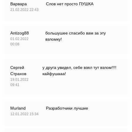
Варвара
Слов нет просто ПУШКА
21.02.2022 22:43
Antizog88
большушее спасибо вам за эту
01.02.2022
взломку!
00:08
Сергей
у друга увидел, себе взял тут взлом!!!!
Страхов
кайфушааа!
19.01.2022
09:41
Murland
Разработчики лучшие
12.01.2022 15:34