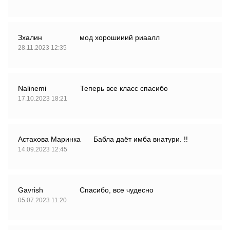
Зхалин
мод хорошииий риаалл
28.11.2023 12:35
Nalinemi
Теперь все класс спасибо
17.10.2023 18:21
Астахова Маринка
Бабла даёт имба внатури. !!
14.09.2023 12:45
Gavrish
Спасибо, все чудесно
05.07.2023 11:20