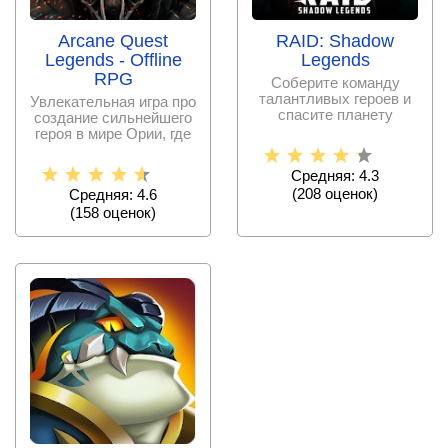
Arcane Quest
RAID: Shadow
Legends - Offline
Legends
RPG
Соберите команду
талантливых героев и
Увлекательная игра про
спасите планету
создание сильнейшего
Телерию вместе в
героя в мире Ории, где
проекте от
господствует Зло.
Средняя: 4.3
(
208
оценок)
Средняя: 4.6
(
158
оценок)