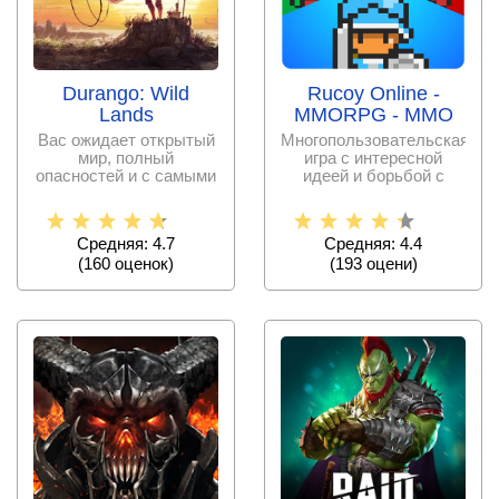
Durango: Wild
Rucoy Online -
Lands
MMORPG - MMO
Вас ожидает открытый
Многопользовательская
мир, полный
игра с интересной
опасностей и с самыми
идеей и борьбой с
настоящими
чудовищами в онлайн
динозаврами! Здесь
режиме
Средняя: 4.7
Средняя: 4.4
(
160
оценок)
(
193
оцени)