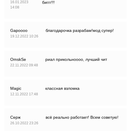
16.01.2023
биггг!!!
14:08
Gapoooo
благодарочка разрабам!мод супер!
19.12.2022 10:26
OmskSe
риал прикольноооо, лучший чит
22.11.2022 09:48
Magic
классная взломка
12.11.2022 17:48
Серж
всё реально работает! Всем советую!
26.10.2022 23:26