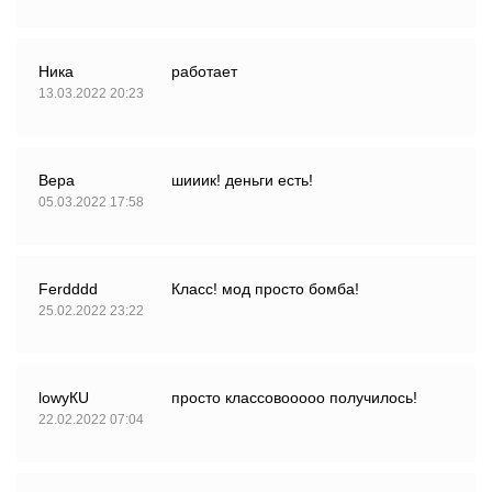
Ника
работает
13.03.2022 20:23
Вера
шииик! деньги есть!
05.03.2022 17:58
Ferdddd
Класс! мод просто бомба!
25.02.2022 23:22
lowyКU
просто классовооооо получилось!
22.02.2022 07:04