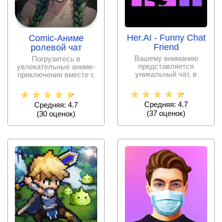
Her.AI - Funny Chat
Comic-Аниме
Friend
ролевой чат
Вашему вниманию
Погрузитесь в
представляется
увлекательные аниме-
уникальный чат, в
приключения вместе с
котором виртуальные
искусственным
собеседники
интеллектом.
Средняя: 4.7
Средняя: 4.7
(
37
оценок)
(
30
оценок)