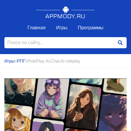
Главная
Игры
Программы
Игры
»
РПГ
»RolePlay Ai:Chat Ai roleplay