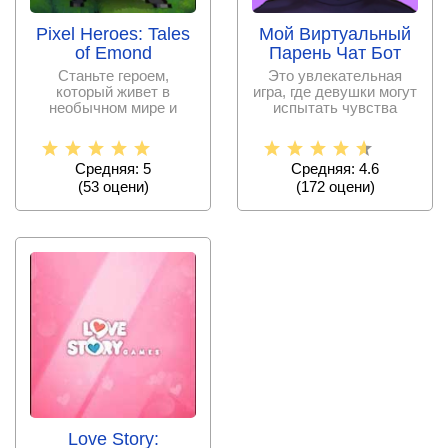
Pixel Heroes: Tales
Мой Виртуальный
of Emond
Парень Чат Бот
Станьте героем,
Это увлекательная
который живет в
игра, где девушки могут
необычном мире и
испытать чувства
должен спасти его от
настоящего свидания с
войны.
Средняя: 5
Средняя: 4.6
(
53
оцени)
(
172
оцени)
Love Story: