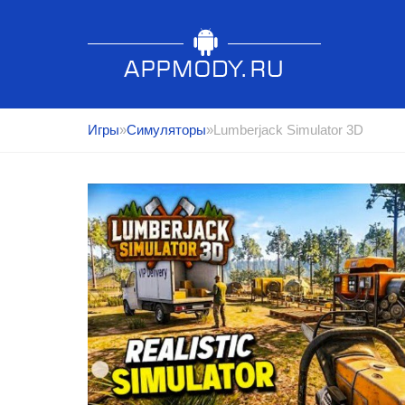
Игры
»
Симуляторы
»Lumberjack Simulator 3D