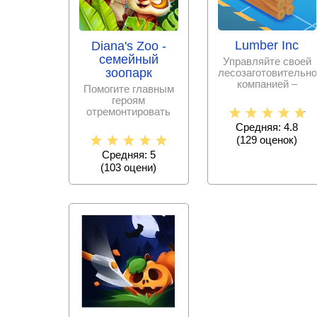
Lumber Inc
Diana's Zoo -
семейный
Управляйте своей
зоопарк
лесозаготовительно
компанией –
Помогите главным
выращивайте
героям
деревья и
отремонтировать
превратите
зоопарк и сделать
Средняя: 4.8
его красивым. Игра
(
129
оценок)
увлечет
Средняя: 5
(
103
оцени)