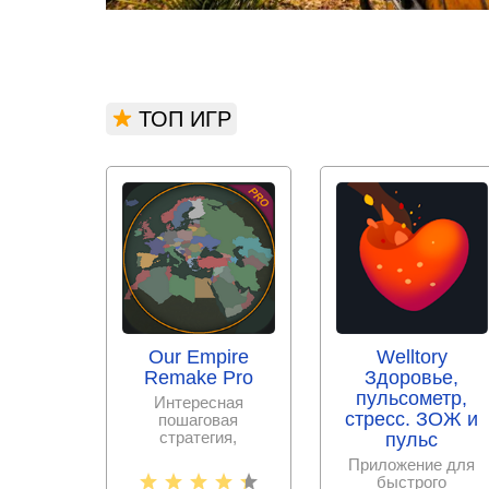
ТОП ИГР
Our Empire
Welltory
Remake Pro
Здоровье,
пульсометр,
Интересная
стресс. ЗОЖ и
пошаговая
стратегия,
пульс
разработанная
Приложение для
студией SK Games,
быстрого