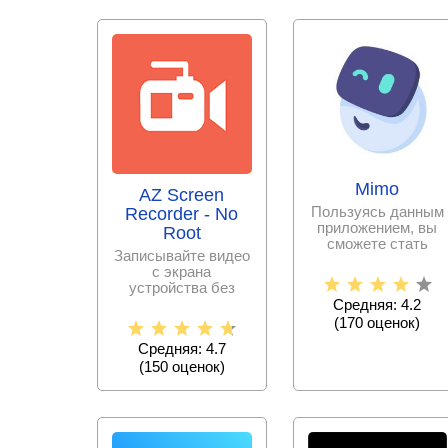
Mimo
AZ Screen
Пользуясь данным
Recorder - No
приложением, вы
Root
сможете стать
Записывайте видео
программистом за
с экрана
сравнительно
устройства без
проблем и в
Средняя: 4.2
хорошем качестве.
(
170
оценок)
Снимайте
Средняя: 4.7
(
150
оценок)