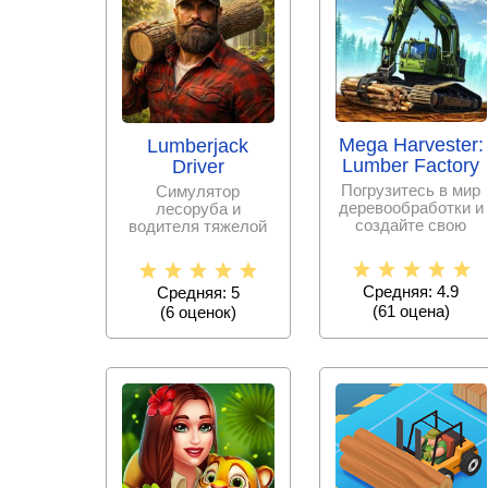
Mega Harvester:
Lumberjack
Lumber Factory
Driver
Погрузитесь в мир
Симулятор
деревообработки и
лесоруба и
создайте свою
водителя тяжелой
лесную империю,
техники, где нужно
рубя деревья,
валить лес,
развозить
Средняя: 4.9
Средняя: 5
(
61
оценa)
(
6
оценок)