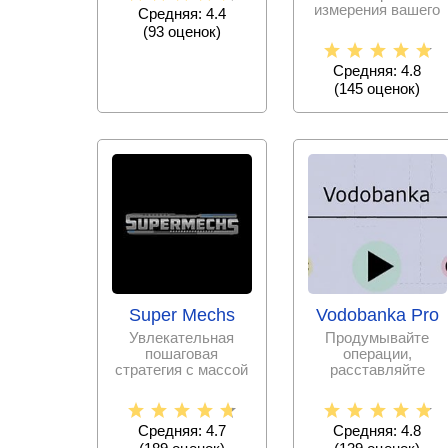
где Вы создадите
измерения вашего
Средняя: 4.4
пульса,
(
93
оценок)
показателей
стресса, качества
Средняя: 4.8
сна и
(
145
оценок)
Super Mechs
Vodobanka Pro
Увлекательная
Продумывайте
пошаговая
операции,
стратегия с массой
расставляйте
возможностей –
бойцов, от ваших
соберите
решений будет
уникального
зависеть успех
Средняя: 4.7
Средняя: 4.8