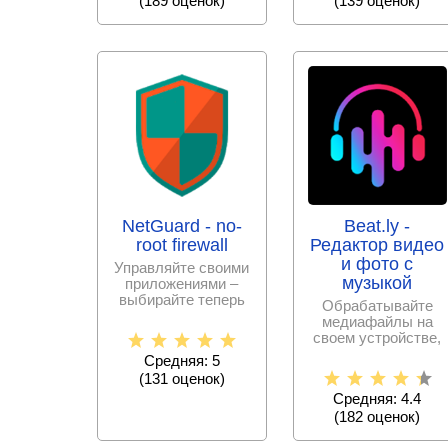
(
189
оценок)
(
139
оценок)
NetGuard - no-
Beat.ly -
root firewall
Редактор видео
и фото с
Управляйте своими
музыкой
приложениями –
выбирайте теперь
Обрабатывайте
сами, к каким
медиафайлы на
разрешить
своем устройстве,
интернет –
создавайте крутые
Средняя: 5
музыкальное
(
131
оценок)
Средняя: 4.4
(
182
оценок)