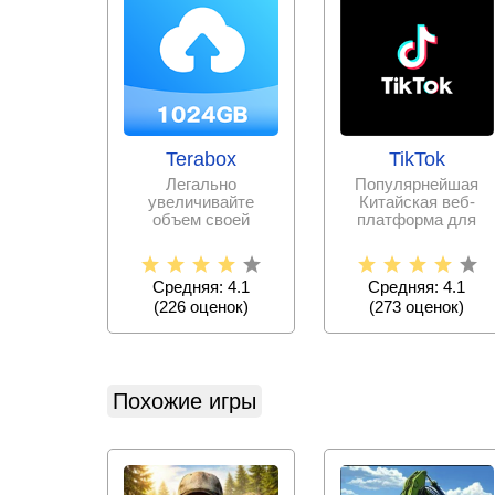
Terabox
TikTok
Легально
Популярнейшая
увеличивайте
Китайская веб-
объем своей
платформа для
памяти, выгружая
записи и
всю необходимую
публикации
информацию и
коротких
Средняя: 4.1
Средняя: 4.1
видеороликов
(
226
оценок)
(
273
оценок)
Похожие игры