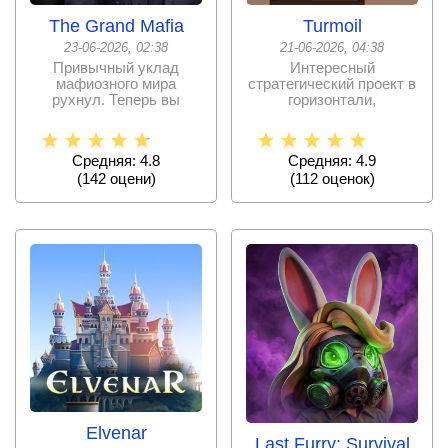
The Grand Mafia
Turmoil
23-06-2026, 02:38
21-06-2026, 04:38
Привычный уклад
Интересный
мафиозного мира
стратегический проект в
рухнул. Теперь вы
горизонтали,
должны вступить в
смешанный с
борьбу за
казуальной
головоломкой
Средняя: 4.8
Средняя: 4.9
(
142
оцени)
(
112
оценок)
Elvenar
Last Furry: Survival