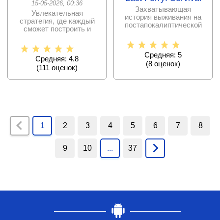
15-05-2026, 00:36
Захватывающая
Увлекательная
история выживания на
стратегия, где каждый
постапокалиптической
сможет построить и
планете, чьи обитатели
усовершенствовать
стали
свой
Средняя: 5
Средняя: 4.8
(
8
оценок)
(
111
оценок)
1
2
3
4
5
6
7
8
9
10
...
37