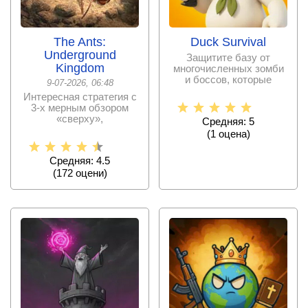
The Ants:
Duck Survival
Underground
Защитите базу от
Kingdom
многочисленных зомби
и боссов, которые
9-07-2026, 06:48
пытаются уничтожить
Интересная стратегия с
остатки
3-х мерным обзором
«сверху»,
Средняя: 5
предлагающая
(
1
оценa)
развивать колонию
Средняя: 4.5
(
172
оцени)