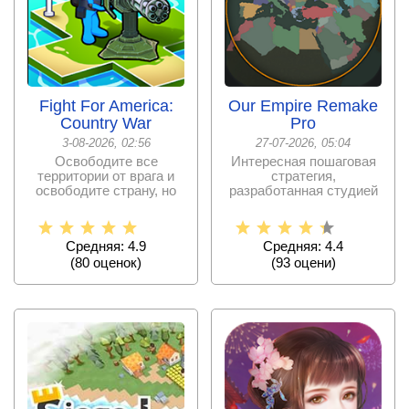
Fight For America:
Our Empire Remake
Country War
Pro
3-08-2026, 02:56
27-07-2026, 05:04
Освободите все
Интересная пошаговая
территории от врага и
стратегия,
освободите страну, но
разработанная студией
будьте готовы к тому,
SK Games, где Вы
что
создадите
Средняя: 4.9
Средняя: 4.4
(
80
оценок)
(
93
оцени)