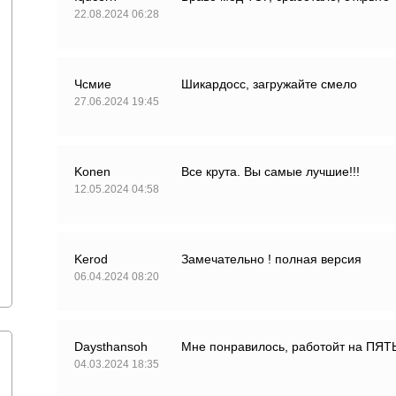
22.08.2024 06:28
Чсмие
Шикардосс, загружайте смело
27.06.2024 19:45
Konen
Все крута. Вы самые лучшие!!!
12.05.2024 04:58
Kerod
Замечательно ! полная версия
06.04.2024 08:20
Daysthansoh
Мне понравилось, работойт на ПЯТЬ
04.03.2024 18:35