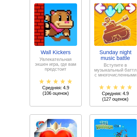
Wall Kickers
Sunday night
music battle
Увлекательная
экшен игра, где вам
Вступите в
предстоит
музыкальный баттл
преодолеть
с многочисленными
расстояние от
оппонентами,
земли до самой
чтобы завоевать
Средняя: 4.9
(
106
оценок)
Средняя: 4.9
(
127
оценок)