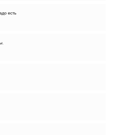
адо есть
ы.