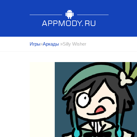
Игры
»
Аркады
»Silly Wisher