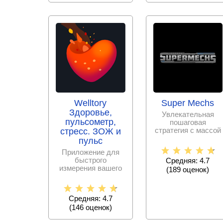
Welltory
Super Mechs
Здоровье,
Увлекательная
пульсометр,
пошаговая
стратегия с массой
стресс. ЗОЖ и
возможностей –
пульс
соберите
Приложение для
уникального
быстрого
Средняя: 4.7
измерения вашего
(
189
оценок)
пульса,
показателей
стресса, качества
Средняя: 4.7
сна и
(
146
оценок)