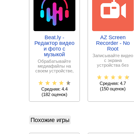
Beat.ly -
AZ Screen
Редактор видео
Recorder - No
и фото с
Root
музыкой
Записывайте видео
с экрана
Обрабатывайте
устройства без
медиафайлы на
проблем и в
своем устройстве,
хорошем качестве.
создавайте крутые
Снимайте
музыкальное
Средняя: 4.7
(
150
оценок)
Средняя: 4.4
(
182
оценок)
Похожие игры