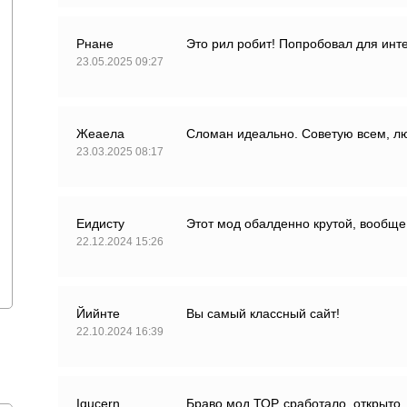
Рнане
Это рил робит! Попробовал для инте
23.05.2025 09:27
Жеаела
Сломан идеально. Советую всем, л
23.03.2025 08:17
Еидисту
Этот мод обалденно крутой, вообще
22.12.2024 15:26
Йийнте
Вы самый классный сайт!
22.10.2024 16:39
Iqucern
Браво мод ТОР, сработало, открыто