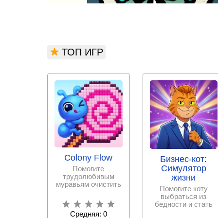
ТОП ИГР
Colony Flow
Бизнес-кот:
Симулятор
Помогите
трудолюбивым
жизни
муравьям очистить
Помогите коту
«рабочее поле»,
выбраться из
чтобы увидеть
бедности и стать
скрывающуюся
финансовым
Средняя: 0