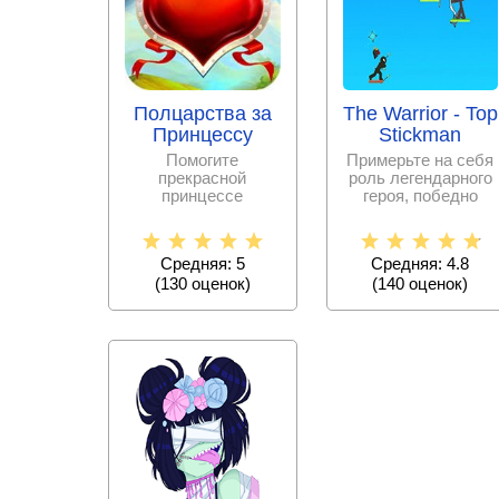
Полцарства за
The Warrior - Top
Принцессу
Stickman
Помогите
Примерьте на себя
прекрасной
роль легендарного
принцессе
героя, победно
добраться до
шествуйте по
своего дома, а
мирам, и
также помогите
сражайтесь
Средняя: 5
Средняя: 4.8
(
130
оценок)
(
140
оценок)