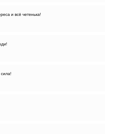
реса и всё четенька!
юди!
 сила!