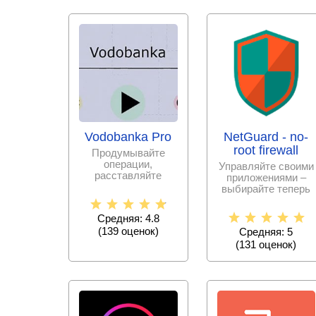
Vodobanka Pro
NetGuard - no-
root firewall
Продумывайте
операции,
Управляйте своими
расставляйте
приложениями –
бойцов, от ваших
выбирайте теперь
решений будет
сами, к каким
зависеть успех
разрешить
Средняя: 4.8
интернет –
(
139
оценок)
Средняя: 5
(
131
оценок)