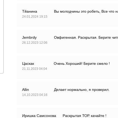
Тйанина
Вы молодчины это робеть, Все что н
24.01.2024 19:15
Jembrdy
Овфигенная. Раскрытая. Берите чит
26.12.2023 12:06
Цаскак
Очень Хороший! Берите смело !
21.11.2023 04:04
Allin
Делает нормально, я проверил.
14.10.2023 04:16
Иришка Самсонова
Раскрытая ТОР. качайте !