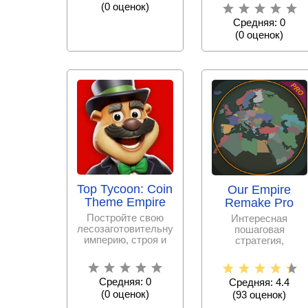
магнатом, развивая
(
0
оценок)
бизнес и
Средняя: 0
(
0
оценок)
Top Tycoon: Coin
Our Empire
Theme Empire
Remake Pro
Постройте свою
Интересная
лесозаготовительную
пошаговая
империю, строя и
стратегия,
улучшая
разработанная
производство,
студией SK Games,
активно
где Вы создадите
Средняя: 0
Средняя: 4.4
(
0
оценок)
(
93
оценок)