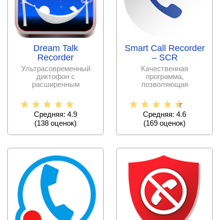
Dream Talk
Smart Call Recorder
Recorder
– SCR
Ультрасовременный
Качественная
диктофон с
программа,
расширенным
позволяющая
функционалом для
записывать разговоры
записи разговора во
по мобильному в
сне.
широком
Средняя: 4.9
Средняя: 4.6
(
138
оценок)
(
169
оценок)