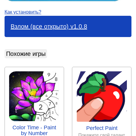
Как установить?
Взлом (все открыто) v1.0.8
Похожие игры
Color Time - Paint
Perfect Paint
by Number
Покажите свой талант