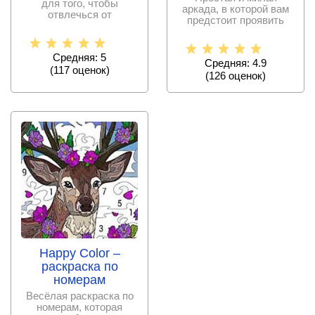
для того, чтобы
аркада, в которой вам
отвлечься от
предстоит проявить
повседневной рутины и
вершину творчества в
проверить
Средняя: 5
Средняя: 4.9
(
117
оценок)
(
126
оценок)
Happy Color –
раскраска по
номерам
Весёлая раскраска по
номерам, которая