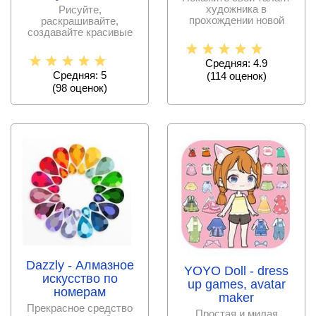
художника в
Рисуйте,
прохождении новой
раскрашивайте,
игры, пусть его оценят
создавайте красивые
все.
картинки и получайте
баллы.
Средняя: 4.9
Средняя: 5
(
114
оценок)
(
98
оценок)
Dazzly - Алмазное
YOYO Doll - dress
искусство по
up games, avatar
номерам
maker
Прекрасное средство
Простая и милая