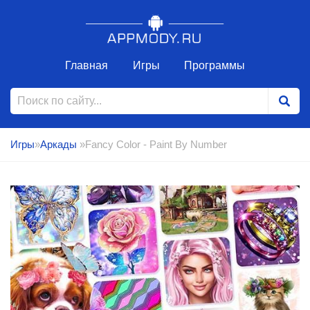
Главная
Игры
Программы
Игры
»
Аркады
»Fancy Color - Paint By Number