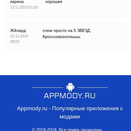
карина
хорошая
13.11.2023 01:03
Жйлард
слом просто на 5 ЗВЕЗД.
22.10.2023
Кросссовээлллыыы
08:03
Appmody.ru - Популярные приложения с
модами
© 2018-2024. Все права защищены