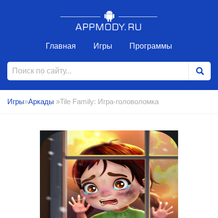
Главная
Игры
Программы
Игры
»
Аркады
»Tile Family: Игра-головоломка