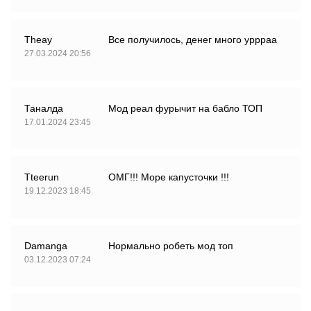
Theay
Все получилось, денег много уррраа
27.03.2024 20:56
Таналда
Мод реал фурычит на бабло ТОП
17.01.2024 23:45
Tteerun
ОМГ!!! Море капусточки !!!
19.12.2023 18:45
Damanga
Нормально робеть мод топ
03.12.2023 07:24