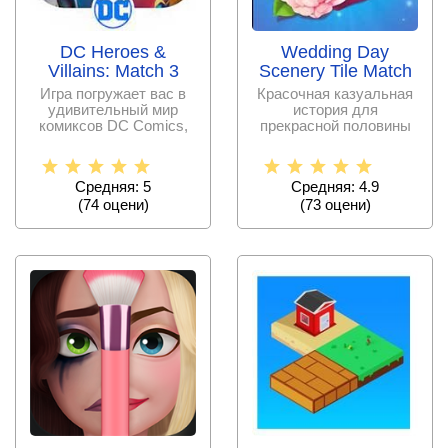
DC Heroes &
Wedding Day
Villains: Match 3
Scenery Tile Match
Игра погружает вас в
Красочная казуальная
удивительный мир
история для
комиксов DC Comics,
прекрасной половины
где вы будете собирать
пользователей,
и
приглашающая
Средняя: 5
Средняя: 4.9
(
74
оцени)
(
73
оцени)