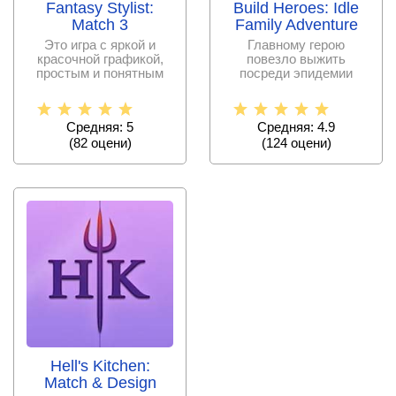
Fantasy Stylist:
Build Heroes: Idle
Match 3
Family Adventure
Это игра с яркой и
Главному герою
красочной графикой,
повезло выжить
простым и понятным
посреди эпидемии
интерфейсом и
опаснейшего вируса и
интересными
теперь ему
Средняя: 5
Средняя: 4.9
(
82
оцени)
(
124
оцени)
Hell's Kitchen:
Match & Design