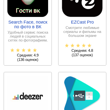
Search Face, поиск
EZCast Pro
по фото в ВК
Смотрите любимые
сериалы и фильмы на
Удобный сервис поиска
большом экране
людей в социальных
телевизора в отличном
сетях по фотографиям.
качестве!
Средняя: 4.8
(
137
оценок)
Средняя: 4.9
(
136
оценок)