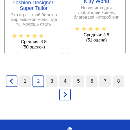
Kitty World
Fashion Designer:
Super Tailor
Новая игра для
любителей кошек,
Эта игра - твой билет в
благодаря которой они
мир высокой моды, где
могут проводить время в
ты можешь стать
главным кутюрье и
Средняя: 4.8
(
51
оценa)
Средняя: 4.8
(
50
оценок)
1
2
3
4
5
6
7
8