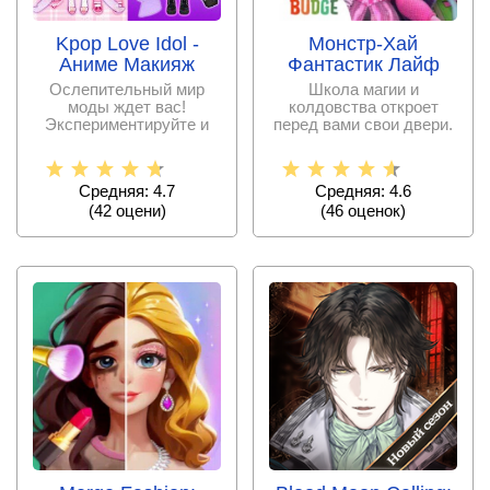
Монстр-Хай
Kpop Love Idol -
Фантастик Лайф
Аниме Макияж
Школа магии и
Ослепительный мир
колдовства откроет
моды ждет вас!
перед вами свои двери.
Экспериментируйте и
Познакомившись с
создавайте образы,
которые
Средняя: 4.6
Средняя: 4.7
(
46
оценок)
(
42
оцени)