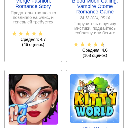
Merge Fashion:
Blood Moon Calling:
Romance Story
Vampire Otome
Romance Game
Предательство жестко
повлияло на Элис, и
24-12-2024, 05:14
теперь ей требуется
Погрузитесь в пучину
поддержка. Сможете ли
мистики, поддайтесь
соблазну или бегите
прочь
Средняя: 4.7
(
46
оценок)
Средняя: 4.6
(
168
оценок)