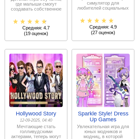
симулятор для
где малыши смогут
любителей социальных
создавать собственное
медиа, в которой
истории и миры в
каждый
Средняя: 4.9
Средняя: 4.7
(
27
оценок)
(
19
оценок)
Hollywood Story
Sparkle Style! Dress
Up Games
12-09-2025, 04:40
Мечтающие стать
Увлекательная игра для
голливудскими
юных модников и
актерами, теперь могут
модниц, в которой