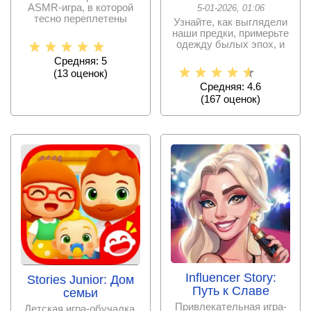
ASMR-игра, в которой
5-01-2026, 01:06
тесно переплетены
Узнайте, как выглядели
косметология,
наши предки, примерьте
переодевания и
одежду былых эпох, и
кто знает, может,
Средняя: 5
(
13
оценок)
Средняя: 4.6
(
167
оценок)
Influencer Story:
Stories Junior: Дом
Путь к Славе
семьи
Привлекательная игра-
Детская игра-обучалка,