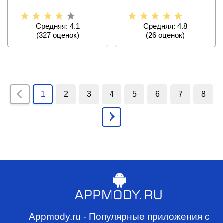
без труда примерить
процесс создания
образ
стильных
Средняя: 4.1
Средняя: 4.8
(
327
оценок)
(
26
оценок)
1
2
3
4
5
6
7
8
Appmody.ru - Популярные приложения с