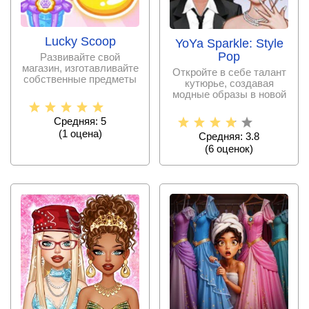
Lucky Scoop
YoYa Sparkle: Style
Pop
Развивайте свой
магазин, изготавливайте
Откройте в себе талант
собственные предметы
кутюрье, создавая
для дальнейшей
модные образы в новой
продажи
игре-симуляторе для
Средняя: 5
(
1
оценa)
Средняя: 3.8
(
6
оценок)