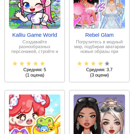
Rebel Glam
Kalliu Game World
Погрузитесь в модный
Создавайте
мир, подбирая аватарам
разнообразных
новые образы при
персонажей, стройте и
помощи одежды,
обустраивайте жилье,
исследуйте
Средняя: 3.7
Средняя: 5
(
3
оцени)
(
1
оценa)