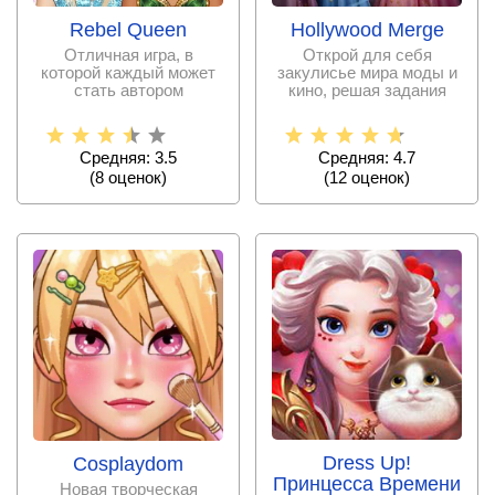
Hollywood Merge
Rebel Queen
Открой для себя
Отличная игра, в
закулисье мира моды и
которой каждый может
кино, решая задания
стать автором
новой головоломки на
собственного
уникального стиля в
Средняя: 4.7
Средняя: 3.5
(
12
оценок)
(
8
оценок)
Dress Up!
Cosplaydom
Принцесса Времени
Новая творческая