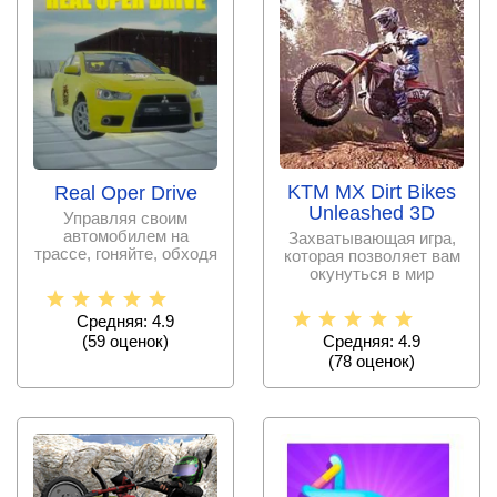
KTM MX Dirt Bikes
Real Oper Drive
Unleashed 3D
Управляя своим
автомобилем на
Захватывающая игра,
трассе, гоняйте, обходя
которая позволяет вам
соперников на виражах
окунуться в мир
и
мотокросса и
участвовать в
Средняя: 4.9
(
59
оценок)
Средняя: 4.9
(
78
оценок)