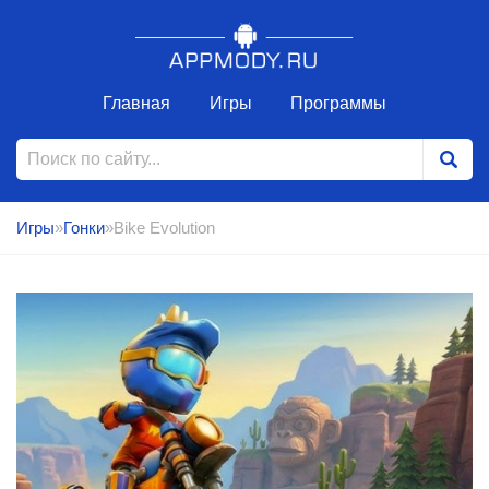
Главная
Игры
Программы
Игры
»
Гонки
»Bike Evolution