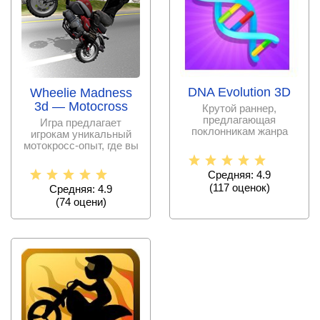
DNA Evolution 3D
Wheelie Madness
3d — Motocross
Крутой раннер,
предлагающая
Игра предлагает
поклонникам жанра
игрокам уникальный
взять на себя роль
мотокросс-опыт, где вы
супергероев и
сможете окунуться в
мир
Средняя: 4.9
(
117
оценок)
Средняя: 4.9
(
74
оцени)