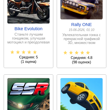
Rally ONE
Bike Evolution
15-06-2026, 01:10
Станьте лучшим
Увлекательная гонка с
гонщиком, улучшая
прекрасной графикой
мотоцикл и преодолевая
3D, множеством
препятствия для
моделей автомобилей и
получения
Средняя: 5
Средняя: 4.8
(
1
оценa)
(
98
оценок)