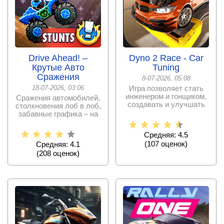
Drive Ahead! –
Dyno 2 Race - Car
Крутые Авто
Tuning
Сражения
8-07-2026, 05:08
18-07-2026, 03:06
Игра позволяет стать
инженером и гонщиком,
Сражения автомобилей,
создавать и улучшать
столкновения лоб в лоб,
свои гоночные
забавные графика – на
деле все
Средняя: 4.5
(
107
оценок)
Средняя: 4.1
(
208
оценок)