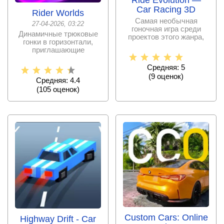
Ride Evolution ―
Car Racing 3D
Rider Worlds
Самая необычная
27-04-2026, 03:22
гоночная игра среди
Динамичные трюковые
проектов этого жанра,
гонки в горизонтали,
доступных на данный
приглашающие
момент
прокатиться на
футуристичных
Средняя: 5
(
9
оценок)
Средняя: 4.4
(
105
оценок)
Custom Cars: Online
Highway Drift - Car