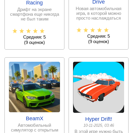
Drive
Racing
Новая автомобильная
Дрифт на экране
игра, в которой можно
смартфона еще никогда
просто наслаждаться
не был таким
поездками по
увлекательным, как в
красочным
новой
Средняя: 5
Средняя: 5
(
9
оценок)
(
9
оценок)
BeamX
Hyper Drift!
Автомобильный
10-11-2025, 03:46
симулятор с открытым
В этой игре нужно быть