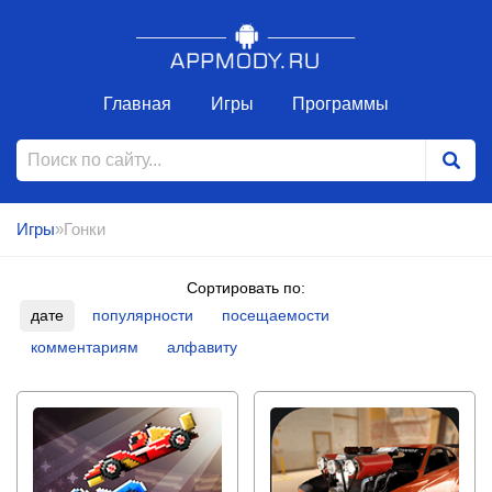
Главная
Игры
Программы
Игры
»Гонки
Сортировать по:
дате
популярности
посещаемости
комментариям
алфавиту