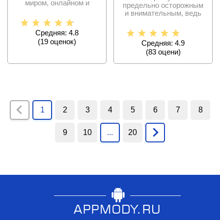
миром, онлайном и
предельно осторожным
реалистичным
и внимательным, ведь
вождением с
трассы очень опасны
Средняя: 4.8
(
19
оценок)
Средняя: 4.9
(
83
оцени)
1
2
3
4
5
6
7
8
9
10
...
20