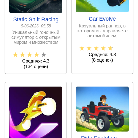
Car Evolve
Static Shift Racing
Казуальный раннер, в
5-06-2026, 05:58
котором вы управляете
Уникальный гоночный
автомобилем,
симулятор с открытым
собираете детали и
миром и множеством
улучшаете
вариантов для тюнинга
Средняя: 4.8
(
8
оценок)
Средняя: 4.3
(
134
оцени)