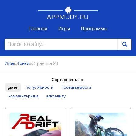
Главная
Игры
Программы
Игры
»
Гонки
»Страница 20
Сортировать по:
дате
популярности
посещаемости
комментариям
алфавиту