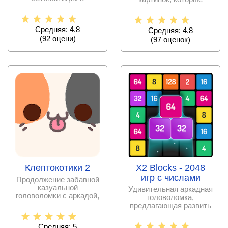
популярный карточный
можно разбить на
проект, с
разное
Средняя: 4.8
Средняя: 4.8
(
92
оцени)
(
97
оценок)
Клептокотики 2
X2 Blocks - 2048
игр с числами
Продолжение забавной
казуальной
Удивительная аркадная
головоломки с аркадой,
головоломка,
приглашающее
предлагающая развить
управлять
математические
способности и
Средняя: 5