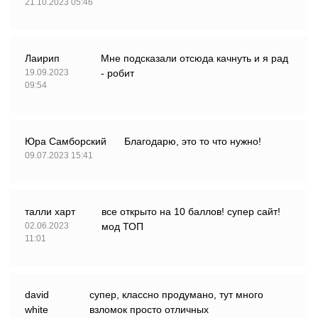
21.10.2023 05:46
Лаирип
Мне подсказали отсюда качнуть и я рад
19.09.2023
- робит
09:54
Юра Самборский
Благодарю, это то что нужно!
09.07.2023 15:41
талли харт
все открыто на 10 баллов! супер сайт!
02.06.2023
мод ТОП
11:01
david
супер, классно продумано, тут много
white
взломок просто отличных