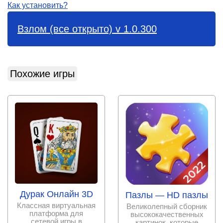
Как установить?
Взлом (все открыто) v 1.0.300
Похожие игры
Дурак Онлайн 3D
Пазлы — HD пазлы
Классная виртуальная
Великолепный сборник
платформа для
высококачественных
сетевой игры в
картинок, которые