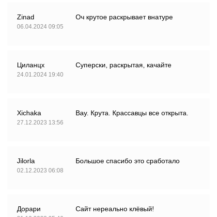
Zinad
Оч крутое раскрывает внатуре
06.04.2024 09:05
Циланцх
Суперски, раскрытая, качайте
24.01.2024 19:40
Xichaka
Вау. Крута. Крассавцы все открыта.
27.12.2023 13:56
Jilorla
Большое спасибо это сработало
02.12.2023 06:08
Дорари
Сайт нереально клёвый!