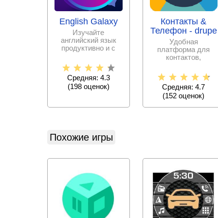
English Galaxy
Контакты &
Телефон - drupe
Изучайте
английский язык
Удобная
продуктивно и с
платформа для
интересом, не тратя
контактов,
на репетиторов и
позволяет
курсы
объединить список
Средняя: 4.3
абонентов с памяти
(
198
оценок)
Средняя: 4.7
(
152
оценок)
Похожие игры