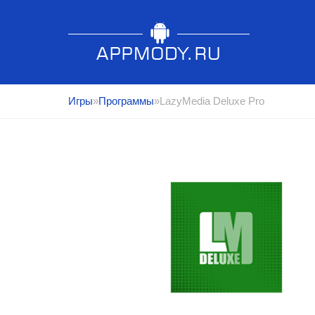
Игры
»
Программы
»LazyMedia Deluxe Pro