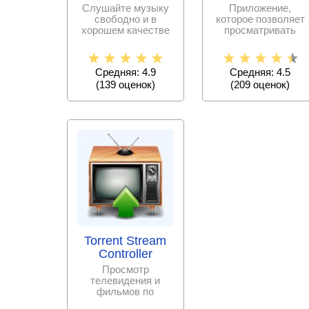
Слушайте музыку
Приложение,
свободно и в
которое позволяет
хорошем качестве
просматривать
с помощью данного
большинство
плеера
существующих
аниме фильмов и
Средняя: 4.9
Средняя: 4.5
(
139
оценок)
(
209
оценок)
Torrent Stream
Controller
Просмотр
телевидения и
фильмов по
технологии ACE