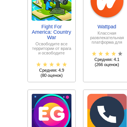
Fight For
Wattpad
America: Country
Классная
War
развлекательная
платформа для
Освободите все
писателей и
территории от врага
любителей
и освободите
почитать истории и
страну, но будьте
Средняя: 4.1
готовы к тому, что
(
266
оценок)
Средняя: 4.9
(
80
оценок)