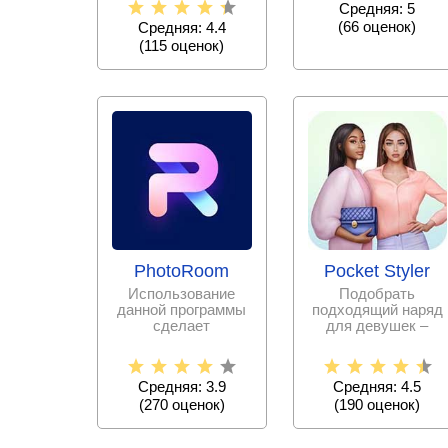
Средняя: 5
офисных программ,
(
66
оценок)
Средняя: 4.4
(
115
оценок)
PhotoRoom
Pocket Styler
Использование
Подобрать
данной программы
подходящий наряд
сделает
для девушек –
редактирование
дело очень
фотографий
непростое.
простым и
Испытайте свои
Средняя: 3.9
Средняя: 4.5
силы в
(
270
оценок)
(
190
оценок)