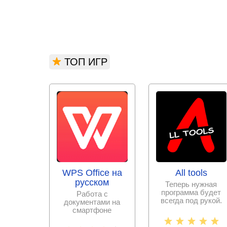
ТОП ИГР
WPS Office на
All tools
русском
Теперь нужная
программа будет
Работа с
всегда под рукой.
документами на
Больше не нужно
смартфоне
скачивать тысячи
становится еще
проще с набором