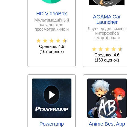
HD VideoBox
AGAMA Car
Мультимедийный
Launcher
каталог для
Лаунчер для смены
просмотра кино и
интерфейса
мультфильмов в
смартфона и
онлайн – режиме на
превращения его в
Средняя: 4.6
автомобильную
(
167
оценок)
Средняя: 4.6
(
160
оценок)
Poweramp
Anime Best App