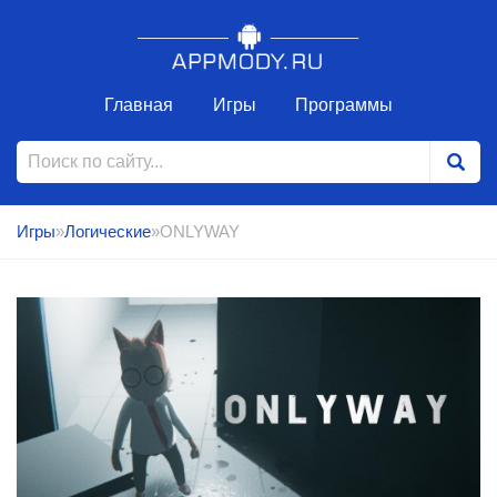
Главная
Игры
Программы
Игры
»
Логические
»ONLYWAY