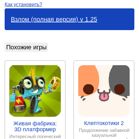
Как установить?
Взлом (полная версия) v 1.25
Похожие игры
Клептокотики 2
Живая фабрика:
3D платформер
Продолжение забавной
казуальной
Интересный логический