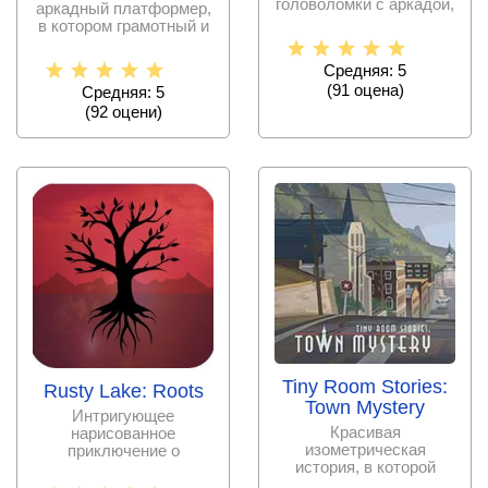
головоломки с аркадой,
аркадный платформер,
приглашающее
в котором грамотный и
управлять
находчивый робот
Средняя: 5
(
91
оценa)
Средняя: 5
(
92
оцени)
Tiny Room Stories:
Rusty Lake: Roots
Town Mystery
Интригующее
Красивая
нарисованное
изометрическая
приключение о
история, в которой
таинственном саженце
нужно помочь герою
и странных событиях в