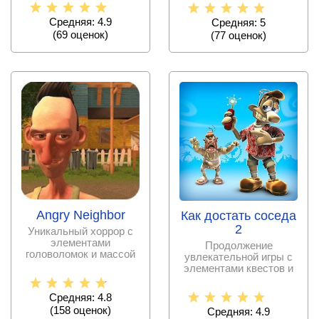
весело
Средняя: 4.9
Средняя: 5
(
69
оценок)
(
77
оценок)
Angry Neighbor
Как достать соседа
2
Уникальный хоррор с
элементами
Продолжение
головоломок и массой
увлекательной игры с
интересных квестов.
элементами квестов и
головоломок.
Средняя: 4.8
(
158
оценок)
Средняя: 4.9