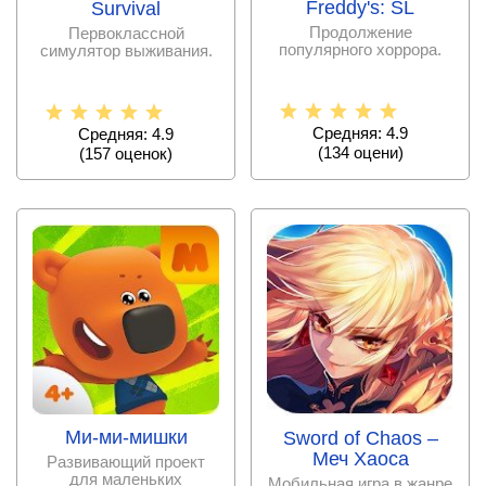
Freddy's: SL
Survival
Продолжение
Первоклассной
популярного хоррора.
симулятор выживания.
Средняя: 4.9
Средняя: 4.9
(
134
оцени)
(
157
оценок)
Ми-ми-мишки
Sword of Chaos –
Меч Хаоса
Развивающий проект
для маленьких
Мобильная игра в жанре