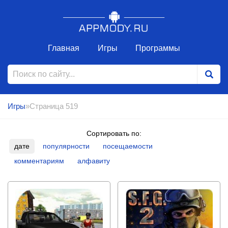
Главная
Игры
Программы
Игры
»Страница 519
Сортировать по:
дате
популярности
посещаемости
комментариям
алфавиту