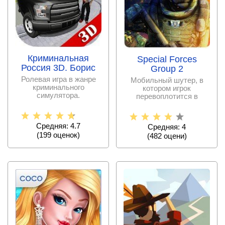
Криминальная
Special Forces
Россия 3D. Борис
Group 2
Ролевая игра в жанре
Мобильный шутер, в
криминального
котором игрок
симулятора.
перевоплотится в
доблестного коммандос.
Средняя: 4.7
Средняя: 4
(
199
оценок)
(
482
оцени)