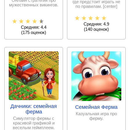
Онлайн стратегия про
где предстоит играть не
мужественных викингов.
по правилам. [center]
[img]
Средняя: 4.9
Средняя: 4.4
(
140
оценок)
(
175
оценок)
Дачники: семейная
Семейная Ферма
ферма
Казуальная игра про
ферму.
Симулятор фермы с
красивой графикой и
веселым геймплеем.