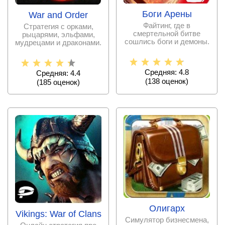
Боги Арены
War and Order
Файтинг, где в
Стратегия с орками,
смертельной битве
рыцарями, эльфами,
сошлись боги и демоны.
мудрецами и драконами.
Средняя: 4.8
Средняя: 4.4
(
138
оценок)
(
185
оценок)
Олигарх
Vikings: War of Clans
Симулятор бизнесмена,