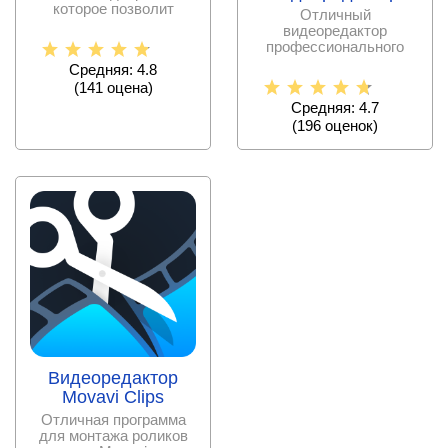
которое позволит
Отличный
повысить качество
видеоредактор
своих
профессионального
уровня с широчайшим
Средняя: 4.8
функционалом и
(
141
оценa)
Средняя: 4.7
(
196
оценок)
Видеоредактор
Movavi Clips
Отличная программа
для монтажа роликов