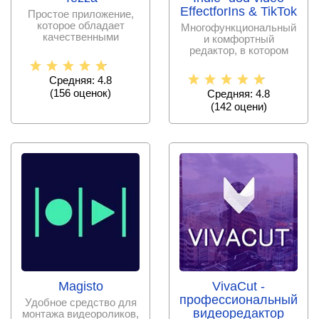
EffectforIns & TikTok
Простое приложение,
которое обладает
Многофункциональный
качественными
и комфортный
инструментами для
редактор, в котором
обработки фото
пользователи смогут
Средняя: 4.8
(
156
оценок)
Средняя: 4.8
(
142
оцени)
Magisto
VivaCut -
профессиональный
Удобное средство для
видеоредактор
монтажа видеороликов,