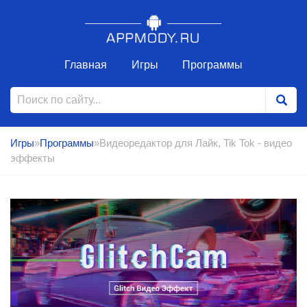
Главная
Игры
Программы
Игры
»
Программы
»Видеоредактор для Лайк, Tik Tok - видео
эффекты