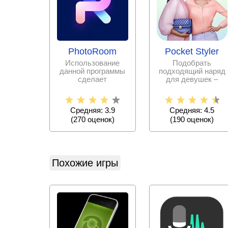
PhotoRoom
Pocket Styler
Использование
Подобрать
данной программы
подходящий наряд
сделает
для девушек –
редактирование
дело очень
фотографий
непростое.
простым и
Испытайте свои
Средняя: 3.9
Средняя: 4.5
силы в
(
270
оценок)
(
190
оценок)
Похожие игры