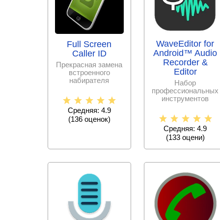
WaveEditor for
Full Screen
Android™ Audio
Caller ID
Recorder &
Прекрасная замена
Editor
встроенного
набирателя
Набор
номеров с
профессиональных
дополнительными
инструментов
функциями и
позволяет
Средняя: 4.9
качественно
(
136
оценок)
отредактировать
Средняя: 4.9
аудио
(
133
оцени)