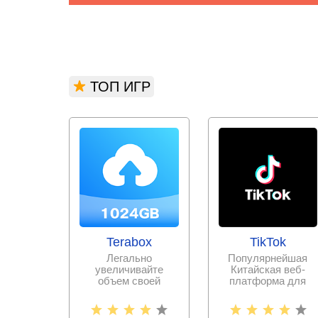
ТОП ИГР
Terabox
TikTok
Легально
Популярнейшая
увеличивайте
Китайская веб-
объем своей
платформа для
памяти, выгружая
записи и
всю необходимую
публикации
информацию и
коротких