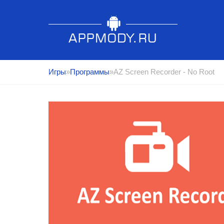
Игры
»
Программы
»AZ Screen Recorder - No Root