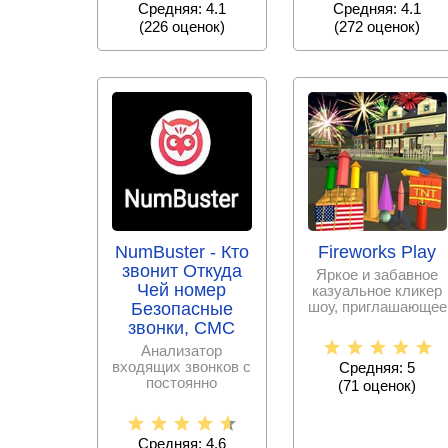
Средняя: 4.1
Средняя: 4.1
видеороликов
(
226
оценок)
(
272
оценок)
NumBuster - Кто
Fireworks Play
звонит Откуда
Яркое и забавное
Чей номер
казуальное кликер
шоу, приглашающее
Безопасные
стать начальником
звонки, СМС
команды по
Анализатор
входящих звонков с
Средняя: 5
постоянно
(
71
оценок)
пополняемой базой
спам – номеров,
Средняя: 4.6