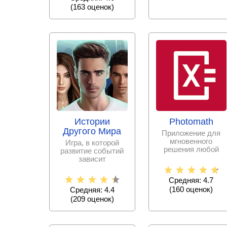
(
163
оценок)
Истории
Photomath
Другого Мира
Приложение для
мгновенного
Игра, в которой
решения любой
развитие событий
математической
зависит
задачи с
исключительно от
пошаговыми
принятых тобой
Средняя: 4.7
решениях.
(
160
оценок)
Средняя: 4.4
(
209
оценок)