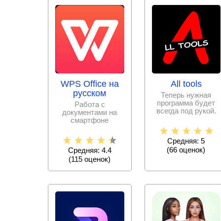
WPS Office на
All tools
русском
Теперь нужная
программа будет
Работа с
всегда под рукой.
документами на
Больше не нужно
смартфоне
скачивать тысячи
становится еще
проще с набором
Средняя: 5
офисных программ,
(
66
оценок)
Средняя: 4.4
(
115
оценок)