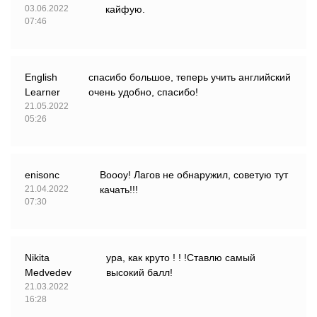
03.06.2022
кайфую.
07:46
English
спасибо большое, теперь учить английский
Learner
очень удобно, спасибо!
21.05.2022
05:26
enisonc
Воооу! Лагов не обнаружил, советую тут
21.04.2022
качать!!!
07:30
Nikita
ура, как круто ! ! !Ставлю самый
Medvedev
высокий балл!
21.03.2022
16:28