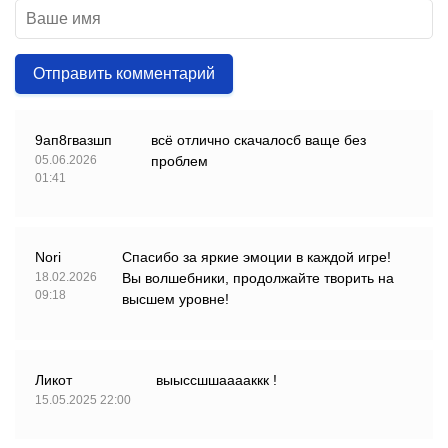
Отправить комментарий
9ап8гвазшп
всё отлично скачалосб ваще без
05.06.2026
проблем
01:41
Nori
Спасибо за яркие эмоции в каждой игре!
18.02.2026
Вы волшебники, продолжайте творить на
09:18
высшем уровне!
Ликот
выыссшшааааккк !
15.05.2025 22:00