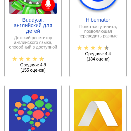
Buddy.ai:
Hibernator
английский для
Понятная утилита,
детей
позволяющая
переводить разные
Детский репетитор
приложения в режим
английского языка,
гибернации или
способный в доступной
форме объяснить
Средняя: 4.4
языковые
(
184
оцени)
Средняя: 4.8
(
155
оценок)