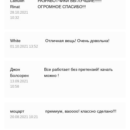
Latfullin
РАЗРАБОТЧИКИ ВЫ ЛУЧШИЕ!!!!!!
Rinat
ОГРОМНОЕ СПАСИБО!!!
28.10.2021
10:32
White
Отличная вещь! Очень довольна!
01.10.2021 13:52
Джон
Все работает без претензий! качать
Болсорен
можно !
13.09.2021
10:58
моцарт
премиум, ваоооо! классно сделано!!!
20.08.2021 10:21