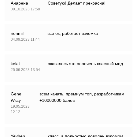
Анарнна
Советую! Делает прекрасна!
09.10.2023 17:58
rionmil
все ок, работает взломка
04.09.2023 11:44
kelat
оказалось это оооочень класный мод
25.06.2023 13:54
Gene
всем качать, премиум топ, разработчикам
Wray
+10000000 балов
19.05.2023
12:12
Yevhen
класс, я полностью доволен взломом