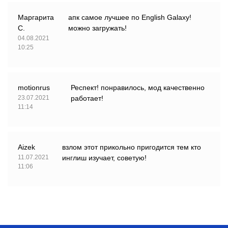
Маргарита
апк самое лучшее по English Galaxy!
С.
можно загружать!
04.08.2021
10:25
motionrus
Респект! понравилось, мод качественно
23.07.2021
работает!
11:14
Aizek
взлом этот прикольно пригодится тем кто
11.07.2021
инглиш изучает, советую!
11:06