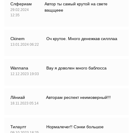
Слфериам
Автор ты самый крутой на свете
29.02.2024
ващщеее
12:35
Ckinem
Оч крутое. Много денежкав силллаа
13.01.2024 06:22
Wannana
Вау я доволен много баблосса
12.12.2023 19:03
Лйниай
Авторам респект неимоверный!!!
18.11.2023 05:14
Тилаулт
Нормалечег!! Сэнки большое
09.10.2023 18:25