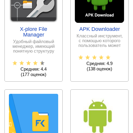
X-plore File
APK Downloader
Manager
Классный инструмент,
с помощью которого
Удобный файловый
пользователь может
менеджер, имеющий
скачивать АПК файлы
понятную структуру
на
дерева, распознающий
глубокие
Средняя: 4.9
(
138
оценок)
Средняя: 4.4
(
177
оценок)