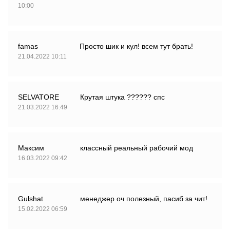
10:00
famas
Просто шик и кул! всем тут брать!
21.04.2022 10:11
SELVATORE
Крутая штука ?????? спс
21.03.2022 16:49
Максим
классный реальный рабочий мод
16.03.2022 09:42
Gulshat
менеджер оч полезный, пасиб за чит!
15.02.2022 06:59