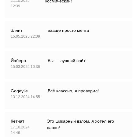
21.10.2025
космический!
12:39
Зллнт
вааще просто мечта
15.05.2025 22:09
Йаберо
Вы — лучший сайт!
15.03.2025 16:36
Gogeylle
Всё классно, я проверил!
13.12.2024 14:55
Кетиат
Это шикарный взлом, я хотел его
17.10.2024
давно!
14:46