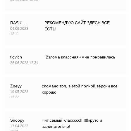
RASUL_
РЕКОМЕНДУЮ САЙТ ЗДЕСЬ ВСЁ
04.09.2023
ЕСТЬ!
12:11
tigvich
Взлома классная⭐мне понравилась
26.06.2023 12:31
Zoeyy
сломано топ, в этой полной версии все
19.05.2023
хорошо
13:23
Snoopy
чит самый классссс!!!!!!!круто и
17.04.2023
залипательно!