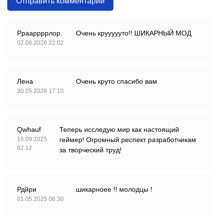
Отправить комментарий
Ррааррррлор.
Очень круууууто!! ШИКАРНЫЙ МОД
02.08.2026 22:02
Лена
Очень круто спасибо вам
30.05.2026 17:10
Qwhauf
Теперь исследую мир как настоящий
16.09.2025
геймер! Огромный респект разработчикам
02:12
за творческий труд!
Рдйри
шикарноее !! молодцы !
01.05.2025 06:30