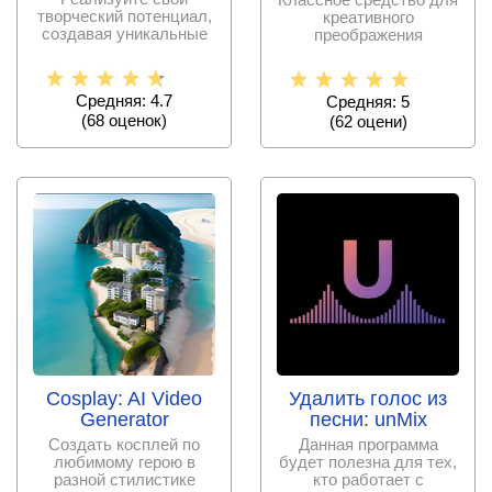
творческий потенциал,
креативного
создавая уникальные
преображения
произведения
фотоснимков на
искусства
мобильных
устройствах,
Средняя: 4.7
Средняя: 5
(
68
оценок)
(
62
оцени)
Cosplay: AI Video
Удалить голос из
Generator
песни: unMix
Создать косплей по
Данная программа
любимому герою в
будет полезна для тех,
разной стилистике
кто работает с