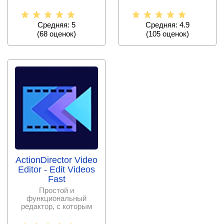
теперь можно в
музыкальными
несколько
произведениями,
Средняя: 5
Средняя: 4.9
(
68
оценок)
(
105
оценок)
ActionDirector Video
Editor - Edit Videos
Fast
Простой и
функциональный
редактор, с которым
любое домашнее видео
станет