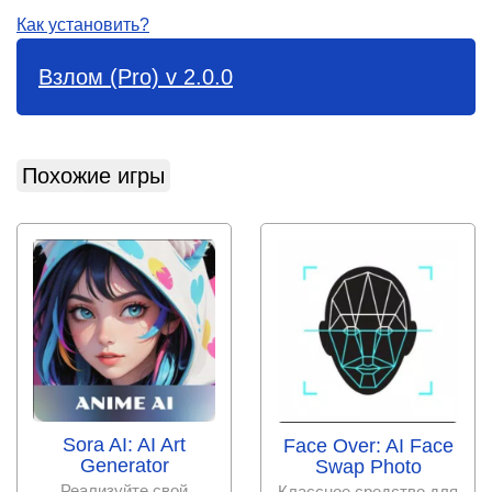
Как установить?
Взлом (Pro) v 2.0.0
Похожие игры
Sora AI: AI Art
Face Over: AI Face
Generator
Swap Photo
Реализуйте свой
Классное средство для