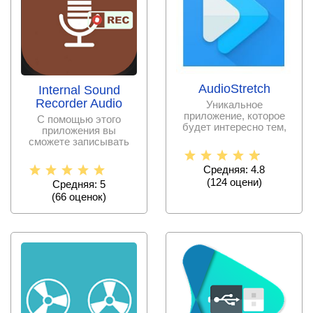
AudioStretch
Internal Sound
Recorder Audio
Уникальное
приложение, которое
С помощью этого
будет интересно тем,
приложения вы
кто серьёзно
сможете записывать
занимается музкой
внутренний звук
любого приложения,
Средняя: 4.8
(
124
оцени)
Средняя: 5
(
66
оценок)