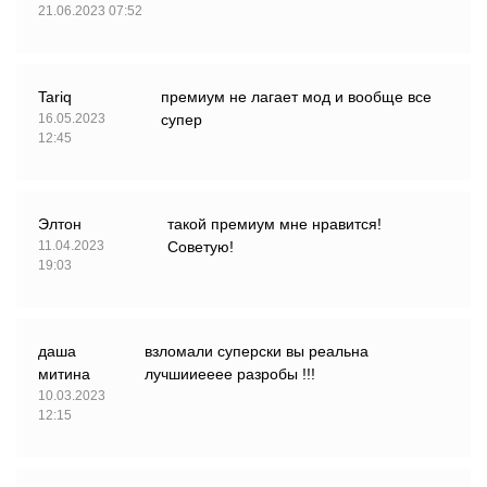
21.06.2023 07:52
Tariq
премиум не лагает мод и вообще все
16.05.2023
супер
12:45
Элтон
такой премиум мне нравится!
11.04.2023
Советую!
19:03
даша
взломали суперски вы реальна
митина
лучшииееее разробы !!!
10.03.2023
12:15