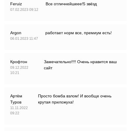
Feruiz
Все отличнейшеее!5 звёзд
07.02.2023 09:12
Argon
работает норм все, премиум есть!
06.01.2023 11:47
Крофтон
Замечательно!!!! Очень нравится ваш
09.12.2022
сайт
10:21
Артём
Просто бомба взлом! И вообще очень
Туров
крутая приложуха!
11.11.2022
09:22