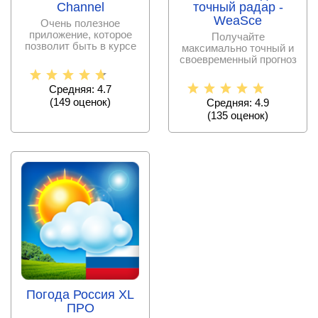
Channel
точный радар -
WeaSce
Очень полезное
приложение, которое
Получайте
позволит быть в курсе
максимально точный и
всех погодных
своевременный прогноз
изменений.
погоды в крутом
оформлении.
Средняя: 4.7
(
149
оценок)
Средняя: 4.9
(
135
оценок)
Погода Россия XL
ПРО