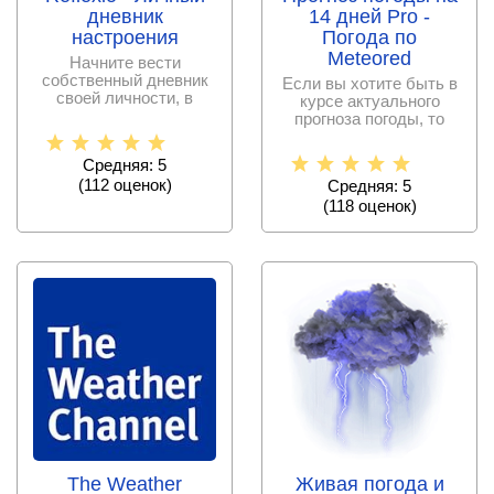
дневник
14 дней Pro -
настроения
Погода по
Meteored
Начните вести
собственный дневник
Если вы хотите быть в
своей личности, в
курсе актуального
котором вы сможете
прогноза погоды, то
записывать
данное приложение
сможет
Средняя: 5
(
112
оценок)
Средняя: 5
(
118
оценок)
The Weather
Живая погода и