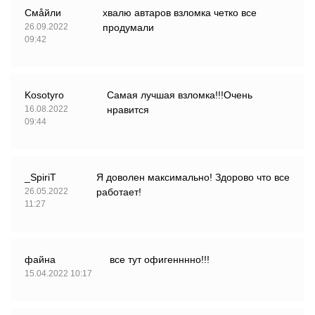
Смåйли
хвалю автаров взломка четко все
26.09.2022
продумали
09:42
Kosotyro
Самая лучшая взломка!!!Очень
16.08.2022
нравится
09:44
_SpiriT
Я доволен максимально! Здорово что все
26.05.2022
работает!
11:27
файна
все тут офигенннно!!!
15.04.2022 10:17