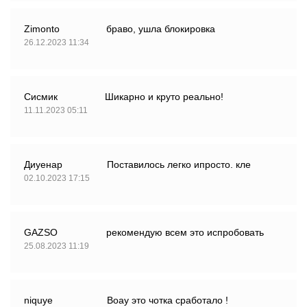
Zimonto
браво, ушла блокировка
26.12.2023 11:34
Сисмик
Шикарно и круто реально!
11.11.2023 05:11
Диуенар
Поставилось легко ипросто. кле
02.10.2023 17:15
GAZSO
рекомендую всем это испробовать
25.08.2023 11:19
niquye
Воау это чотка сработало !