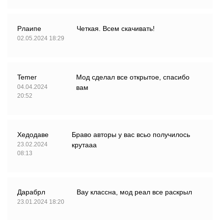
Рлаипе
Четкая. Всем скачивать!
02.05.2024 18:29
Temer
Мод сделал все открытое, спасибо
04.04.2024
вам
20:52
Хедодаве
Браво авторы у вас всьо получилось
23.02.2024
крутааа
08:13
Дарабрл
Вау классна, мод реал все раскрыл
23.01.2024 18:20