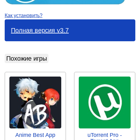
Как установить?
Полная версия v3.7
Похожие игры
Anime Best App
uTorrent Pro -