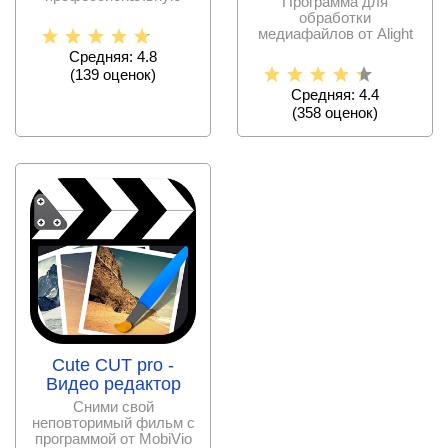
Программа для
камеру. Снимайте
обработки
ролики прекрасного
медиафайлов от Alight
Creative Inc.
Средняя: 4.8
(
139
оценок)
Средняя: 4.4
(
358
оценок)
Cute CUT pro -
Видео редактор
Сними свой
неповторимый фильм с
программой от MobiVio