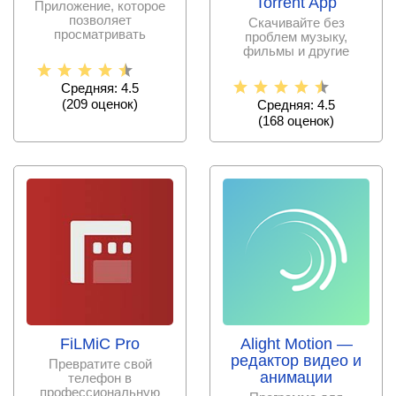
Torrent App
Приложение, которое
позволяет
Скачивайте без
просматривать
проблем музыку,
большинство
фильмы и другие
существующих аниме
медиа файлы через
фильмов и
контент-трекеры!
Средняя: 4.5
(
209
оценок)
Средняя: 4.5
(
168
оценок)
FiLMiC Pro
Alight Motion —
редактор видео и
Превратите свой
анимации
телефон в
профессиональную