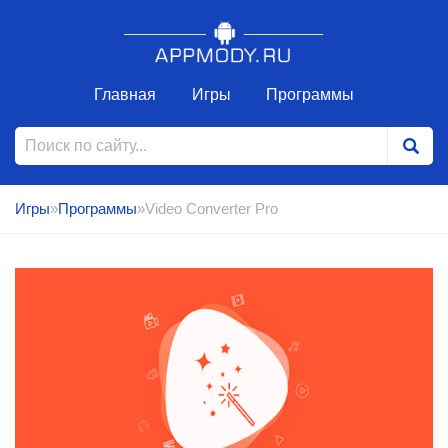
Главная
Игры
Программы
Игры
»
Программы
»Video Converter Pro