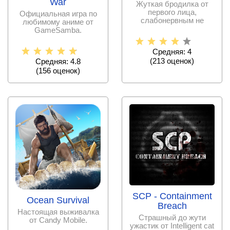
War
Жуткая бродилка от
первого лица,
Официальная игра по
слабонервным не
любимому аниме от
рекомендуется!
GameSamba.
Средняя: 4
(
213
оценок)
Средняя: 4.8
(
156
оценок)
SCP - Containment
Ocean Survival
Breach
Настоящая выживалка
Страшный до жути
от Candy Mobile.
ужастик от Intelligent cat