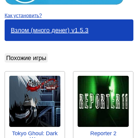
Как установить?
Взлом (много денег) v1.5.3
Похожие игры
Tokyo Ghoul: Dark
Reporter 2