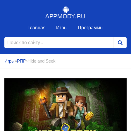
Главная
Игры
Программы
Игры
»
РПГ
»Hide and Seek