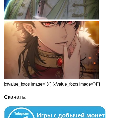
[xfvalue_fotos image="3"] [xfvalue_fotos image="4"]
Скачать: