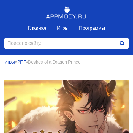
Главная
Игры
Программы
Игры
»
РПГ
»Desires of a Dragon Prince