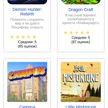
Demon Hunter:
Dragon Craft
Rebirth
Классный вариант
полюбившегося
Помогите сохранить
проекта «Майнкрафт»,
мир и не дайте
в котором добавлено
Люциферу открыть
море
врата и попасть на
Землю.
Средняя: 5
Средняя: 5
(
87
оценок)
(
65
оценок)
Campus
Little Misfortune