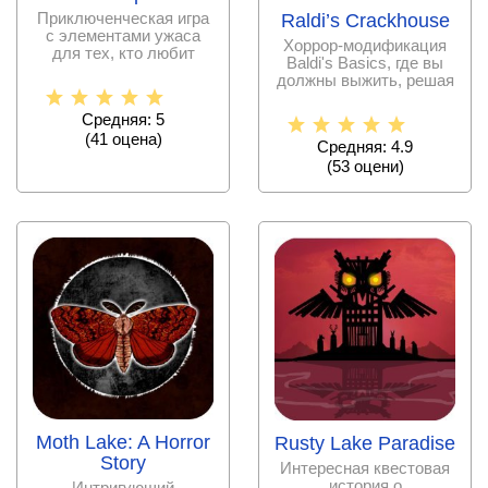
Приключенческая игра
Raldi’s Crackhouse
с элементами ужаса
Хоррор-модификация
для тех, кто любит
Baldi's Basics, где вы
разгадывать тайны и
должны выжить, решая
задачи и избегая
Средняя: 5
(
41
оценa)
Средняя: 4.9
(
53
оцени)
Moth Lake: A Horror
Rusty Lake Paradise
Story
Интересная квестовая
история о
Интригующий