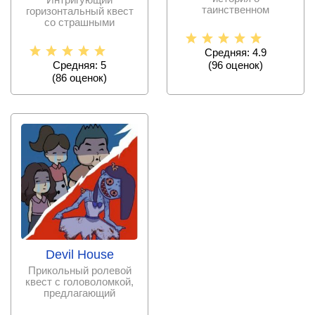
таинственном
горизонтальный квест
архипелаге, на котором
со страшными
оказался главный
моментами и сюжетом
о поиске пропавшей
Средняя: 4.9
Средняя: 5
(
96
оценок)
(
86
оценок)
Devil House
Прикольный ролевой
квест с головоломкой,
предлагающий
совершить побег из