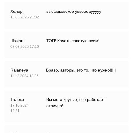
Хелер
высшаковское уввоооаууууу
13.05.2025 21:32
Шхианг
ТОП! Качать советую всем!
07.03.2025 17:10
Ralaneya
Браво, авторы, это то, что нужно!!!!!
11.12.2024 18:25
Талоко
Вы мега крутые, всё работает
17.10.2024
отлично!
12:21