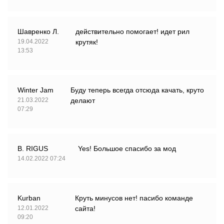
Шавренко Л.
действительно помогает! идет рил
19.04.2022
крутяк!
13:53
Winter Jam
Буду теперь всегда отсюда качать, круто
21.03.2022
делают
07:29
B. RIGUS
Yes! Большое спасибо за мод
14.02.2022 07:24
Kurban
Круть минусов нет! пасибо команде
12.01.2022
сайта!
09:20