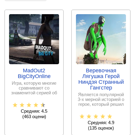
MadOut2
Веревочная
BigCityOnline
Лягушка Герой
Ниндзя Странный
Игра, которую многие
Гангстер
сравнивают со
знаменитой серией об
Является популярной
автомобильном
3-х мерной историей о
угонщике.
герое, который решил
скопировать
Средняя: 4.5
(
463
оцени)
Средняя: 4.9
(
135
оценок)