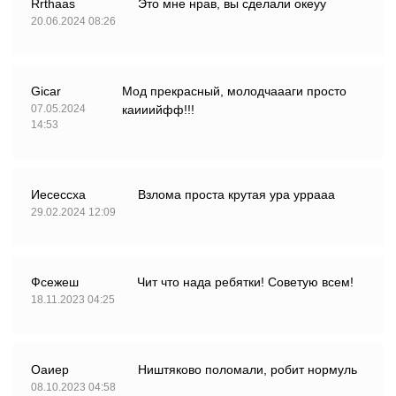
Rrthaas
Это мне нрав, вы сделали океуу
20.06.2024 08:26
Gicar
Мод прекрасный, молодчаааги просто
07.05.2024
каииийфф!!!
14:53
Иесессха
Взлома проста крутая ура уррааа
29.02.2024 12:09
Фсежеш
Чит что нада ребятки! Советую всем!
18.11.2023 04:25
Оаиер
Ништяково поломали, робит нормуль
08.10.2023 04:58