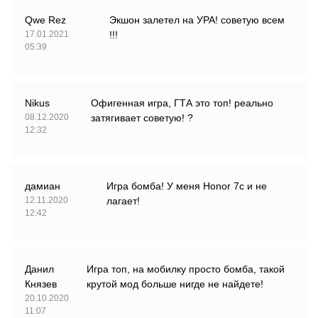
Qwe Rez
Экшон залетел на УРА! советую всем
17.01.2021
!!!
05:39
Nikus
Офигенная игра, ГТА это топ! реально
08.12.2020
затягивает советую! ?
12:32
дамиан
Игра бомба! У меня Honor 7c и не
12.11.2020
лагает!
12:42
Данил
Игра топ, на мобилку просто бомба, такой
Князев
крутой мод больше нигде не найдете!
20.10.2020
11:07