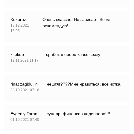
Kukuruz
Очень классно! Не зависает. Всем
13.12.2021
рекомендую!
16:05
kitekub
сработалооооо класс сразу
19.11.2021 11:17
rinat zagidullin
нештяг????Мне нравиться, всё чотка.
28.10.2021 07:16
Evgeniy Taran
суперр! финансов даденнооо!!!!
01.10.2021 07:40