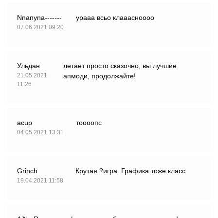
Nnanyna-------
урааа всьо клааасноооо
07.06.2021 09:20
Ульдан
летает просто сказочно, вы лучшие
21.05.2021
апмоди, продолжайте!
11:26
acup
тоооопс
04.05.2021 13:31
Grinch
Крутая ?игра. Графика тоже класс
19.04.2021 11:58