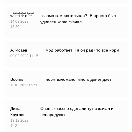
wཽrཽiཽtཽeཽrཽ
взлома замечательная?. Я просто был
14.03.2023
удивлен когда скачал
18:20
А. Исаев
мод работает !! я оч рад что все норм.
09.02.2023 11:15
Booms
норм взломано, много денег дает!
11.01.2023 09:50
Дима
Очень классно сделали тут, закачал и
Круглов
ненарадуюсь
13.12.2022
11:21