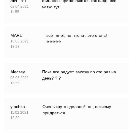
AiN _Ru
финансы прибавляются как надо! все
02.04.2021
четко тут!
11:55
MARE
всё тянет, не глючит, это огонь!
18.03.2021
⭐⭐⭐⭐⭐
18:23
Alecsey
Пока все радует, захожу по сто раз на
03.03.2021
день? ? ?
16:55
ytochka
Очень круто сделано! топ, некчему
11.02.2021
придраться
13:39