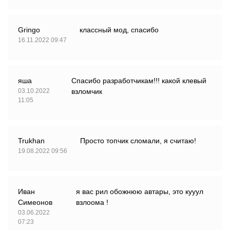
Gringo
классный мод, спасибо
16.11.2022 09:47
яша
Спасибо разработчикам!!! какой клевый
03.10.2022
взломчик
11:05
Trukhan
Просто топчик сломали, я считаю!
19.08.2022 09:56
Иван
я вас рил обожнюю автары, это кууул
Симеонов
взлоома !
03.06.2022
07:23