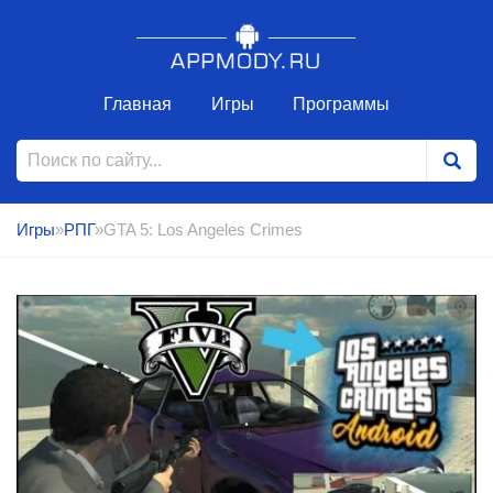
Главная
Игры
Программы
Игры
»
РПГ
»GTA 5: Los Angeles Crimes