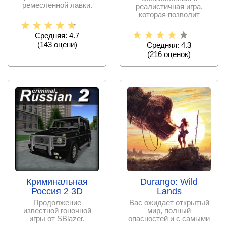
ремесленной лавки.
реалистичная игра,
Выполняйте работу по
которая позволит
примерить на себя
шкуру волка и
Средняя: 4.7
(
143
оцени)
Средняя: 4.3
(
216
оценок)
Криминальная
Durango: Wild
Россия 2 3D
Lands
Продолжение
Вас ожидает открытый
известной гоночной
мир, полный
игры от SBlazer.
опасностей и с самыми