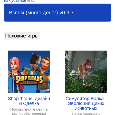
Как установить?
Взлом (много денег) v0.9.7
Похожие игры
Shop Titans: дизайн
Симулятор Волка -
и Сделка
Эволюция Диких
Животных
Почувствуйте себя в
роли собственника
Великолепная и