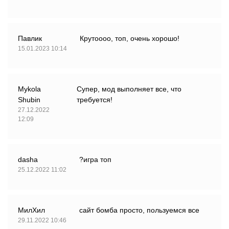
Павлик
Крутоооо, топ, очень хорошо!
15.01.2023 10:14
Mykola
Супер, мод выполняет все, что
Shubin
требуется!
27.12.2022
12:09
dasha
?игра топ
25.12.2022 11:02
МилХил
сайт бомба просто, пользуемся все
29.11.2022 10:46