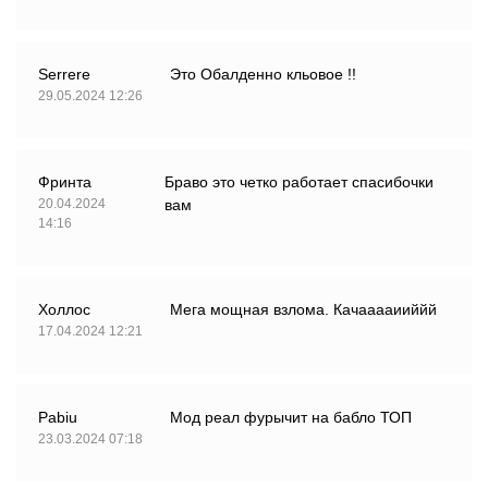
Serrere
Это Обалденно кльовое !!
29.05.2024 12:26
Фринта
Браво это четко работает спасибочки
20.04.2024
вам
14:16
Холлос
Мега мощная взлома. Качааааииййй
17.04.2024 12:21
Pabiu
Мод реал фурычит на бабло ТОП
23.03.2024 07:18