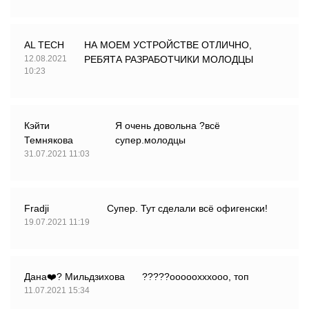
AL TECH
НА МОЕМ УСТРОЙСТВЕ ОТЛИЧНО,
12.08.2021
РЕБЯТА РАЗРАБОТЧИКИ МОЛОДЦЫ
10:23
Кэйти
Я очень довольна ?всё
Темнякова
супер.молодцы
31.07.2021 11:03
Fradji
Супер. Тут сделали всё офигенски!
19.07.2021 11:19
Дана❤️? Мильдзихова
?????ооооохххооо, топ
11.07.2021 15:34