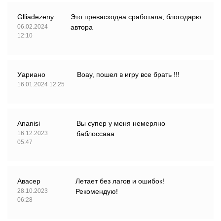
Glliadezeny
Это превасходна сработала, блогодарю
06.02.2024
автора
12:10
Уариано
Воау, пошел в игру все брать !!!
16.01.2024 12:25
Ananisi
Вы супер у меня немеряно
16.12.2023
баблоссааа
05:47
Авасер
Летает без лагов и ошибок!
28.10.2023
Рекомендую!
06:28