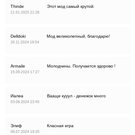
Thinde
Этот мод самый крутой.
21.01.2025 21:26
Delldoki
Мод великолепный, благодарю!
20.11.2024 19:54
Armaile
Молодчины. Получается здорово !
15.09.2024 17:27
Иалеа
Вааще кууул - денежок много
03.08.2024 23:45
Элиф
Класная игра
08.07.2024 19:35