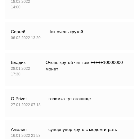
18.02.2022
14:00
Сергей
Чит очень крутой
06.02.2022 13:20
Владик
Очень крутой чит там +++++10000000
28.01.2022
монет
17:30
O Privet
взломка тут огонище
27.01.2022 07:18
Амелия
суперпупер круто с модом играть
16.01.2022 21:53