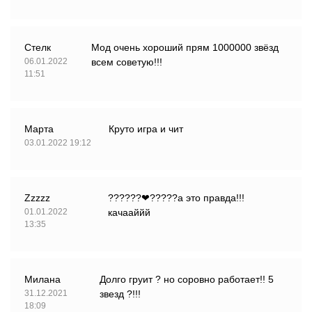
Стелк
Мод очень хороший прям 1000000 звёзд
06.01.2022
всем советую!!!
11:51
Марта
Круто игра и чит
03.01.2022 19:12
Zzzzz
??????❤?????а это правда!!!
01.01.2022
качааййй
13:35
Милана
Долго груит ? но соровно работает!! 5
31.12.2021
звезд ?!!!
18:09