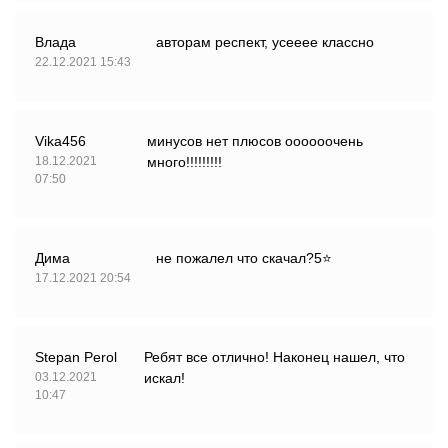
Влада
авторам респект, усееее классно
22.12.2021 15:43
Vika456
минусов нет плюсов оооооочень
18.12.2021
много!!!!!!!!!
07:50
Дима
не пожалел что скачал?5⭐
17.12.2021 20:54
Stepan Perol
Ребят все отлично! Наконец нашел, что
03.12.2021
искал!
10:47