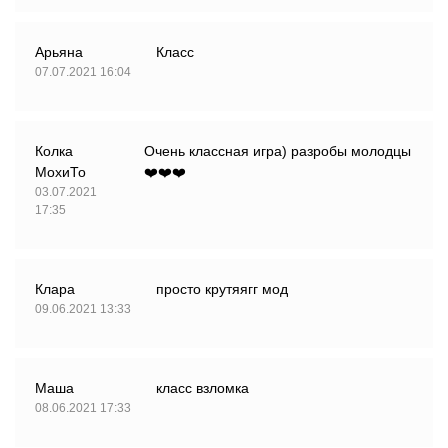
Арьяна
Класс
07.07.2021 16:04
Колка
Очень классная игра) разробы молодцы
МохиТо
❤️❤️❤️
03.07.2021
17:35
Клара
просто крутяягг мод
09.06.2021 13:33
Маша
класс взломка
08.06.2021 17:33