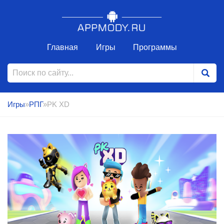
Главная
Игры
Программы
Игры
»
РПГ
»PK XD