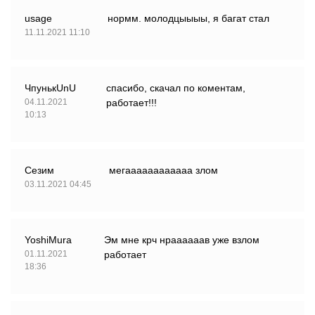
usage
нормм. молодцыыыы, я багат стал
11.11.2021 11:10
ЧпунькUnU
спасибо, скачал по коментам,
04.11.2021
работает!!!
10:13
Сезим
мегаааааааааааа злом
03.11.2021 04:45
YoshiMura
Эм мне крч нраааааав уже взлом
01.11.2021
работает
18:36