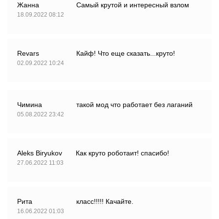
Жанна
Самый крутой и интересный взлом
18.09.2022 08:12
Revars
Кайф! Что еще сказать...круто!
02.09.2022 10:24
Чимина
такой мод что работает без лаганий
05.08.2022 23:42
Aleks Biryukov
Как круто роботаит! спасибо!
27.06.2022 11:03
Рита
класс!!!!! Качайте.
16.06.2022 01:03