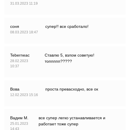
31.03.2023 11:19
соня
супер!! все сработало!
08.03.2023 18:47
Teberneac
Ставлю 5, взлом советую!
28.02.2023
топпппп?????
10:37
Вова
проста превасходно, все ок
12.02.2023 15:16
Вадим М.
все супер легко устанавливается и
25.01.2023
работает тоже супер
14:43