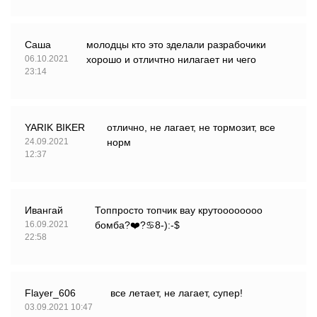
Саша
молодцы кто это зделали разрабочики
06.10.2021
хорошо и отличтно нилагает ни чего
23:14
YARIK BIKER
отлично, не лагает, не тормозит, все
24.09.2021
норм
12:37
Ивангай
Топпросто топчик вау крутоооооооо
16.09.2021
бомба?️❤️?♋8-):-$
22:58
Flayer_606
все летает, не лагает, супер!
03.09.2021 10:47