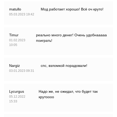
matullo
Мод работает хорошо! Всё оч круто!
05.03.2023 19:42
Timur
реально много денег! Очень удобнааааа
01.02.2023
поиграть!
10:05
Nargiz
спс, взломкой порадовали!
03.01.2023 09:31
Lycurgus
Надо же, не ожидал, что будет так
05.12.2022
крутоооо
15:33