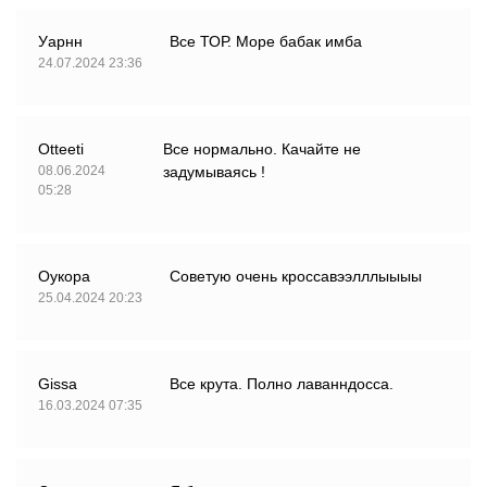
Уарнн
Все ТОР. Море бабак имба
24.07.2024 23:36
Otteeti
Все нормально. Качайте не
08.06.2024
задумываясь !
05:28
Оукора
Советую очень кроссавээлллыыыы
25.04.2024 20:23
Gissa
Все крута. Полно лаванндосса.
16.03.2024 07:35