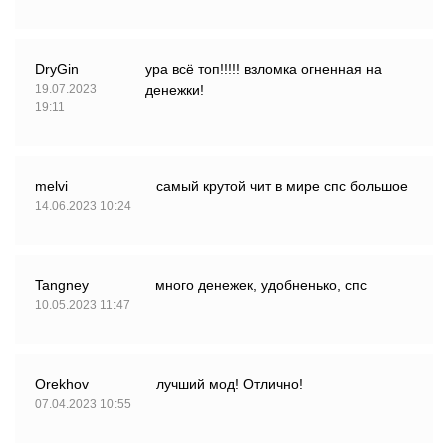
DryGin
ура всё топ!!!!! взломка огненная на
19.07.2023
денежки!
19:11
melvi
самый крутой чит в мире спс большое
14.06.2023 10:24
Tangney
много денежек, удобненько, спс
10.05.2023 11:47
Orekhov
лучший мод! Отлично!
07.04.2023 10:55