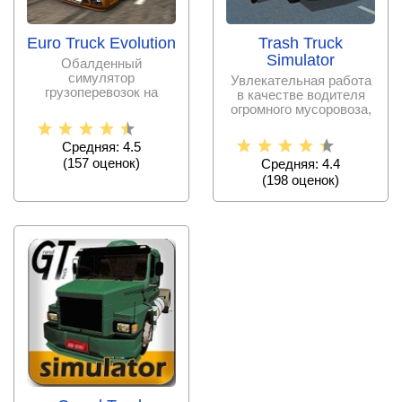
Euro Truck Evolution
Trash Truck
Simulator
Обалденный
симулятор
Увлекательная работа
грузоперевозок на
в качестве водителя
фурах, в котором
огромного мусоровоза,
поклонники жанра
который должен
встретят
Средняя: 4.5
(
157
оценок)
Средняя: 4.4
(
198
оценок)