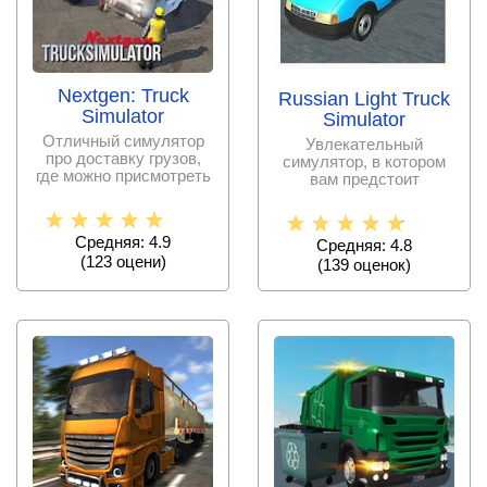
Nextgen: Truck
Russian Light Truck
Simulator
Simulator
Отличный симулятор
Увлекательный
про доставку грузов,
симулятор, в котором
где можно присмотреть
вам предстоит
интересный заказ и
покорить профессию
перевозчика
Средняя: 4.9
Средняя: 4.8
(
123
оцени)
(
139
оценок)