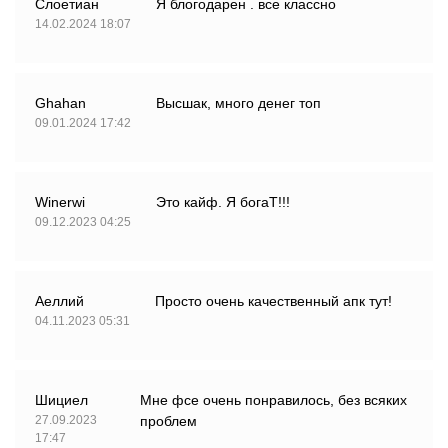
Слоетиан
Я блогодарен . все классно
14.02.2024 18:07
Ghahan
Высшак, много денег топ
09.01.2024 17:42
Winerwi
Это кайф. Я богаТ!!!
09.12.2023 04:25
Аеллий
Просто очень качественный апк тут!
04.11.2023 05:31
Шициел
Мне фсе очень понравилось, без всяких
27.09.2023
проблем
17:47