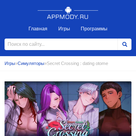
Главная
Игры
Программы
Игры
»
Симуляторы
»Secret Crossing : dating otome