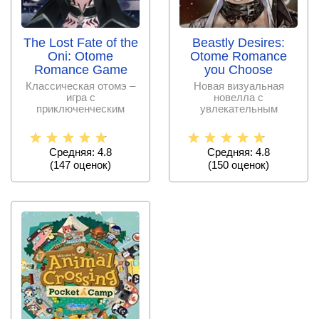
The Lost Fate of the
Beastly Desires:
Oni: Otome
Otome Romance
Romance Game
you Choose
Классическая отомэ –
Новая визуальная
игра с
новелла с
приключенческим
увлекательным
сюжетом, где результат
сюжетом. Вступите в
игры и её
борьбу за престол и
Средняя: 4.8
Средняя: 4.8
(
147
оценок)
(
150
оценок)