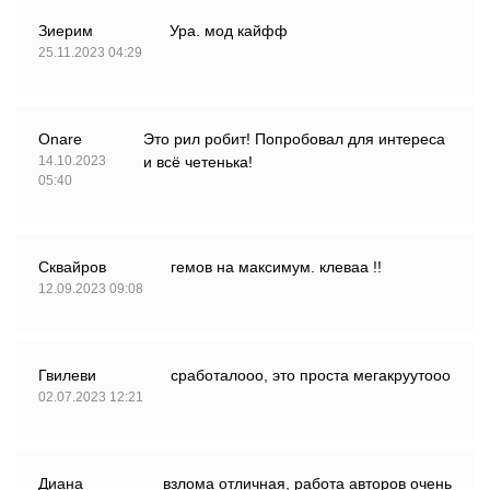
Зиерим
Ура. мод кайфф
25.11.2023 04:29
Onare
Это рил робит! Попробовал для интереса
14.10.2023
и всё четенька!
05:40
Сквайров
гемов на максимум. клеваа !!
12.09.2023 09:08
Гвилеви
сработалооо, это проста мегакруутооо
02.07.2023 12:21
Диана
взлома отличная, работа авторов очень