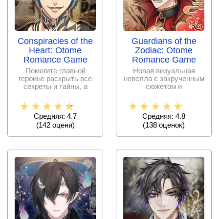
Conspiracies of the
Guardians of the
Heart: Otome
Zodiac: Otome
Romance Game
Romance Game
Помогите главной
Новая визуальная
героине раскрыть все
новелла с закрученным
секреты и тайны, а
сюжетом и
также наладить
харизматичными
персонажами.
Средняя: 4.7
Средняя: 4.8
(
142
оцени)
(
138
оценок)