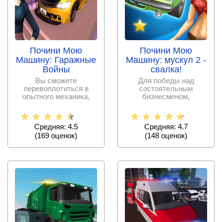
Почини Мою
Почини Мою
Машину: Гаражные
Машину: мускул 2 -
Войны
свалка!
Вы сможете
Для победы над
перевоплотиться в
состоятельным
опытного механика,
бизнесменом,
который может из
вздумавшем
любой старой машины
перекупить у
владельца свалку,
Средняя: 4.5
Средняя: 4.7
(
169
оценок)
(
148
оценок)