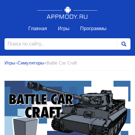
Главная
Игры
Программы
Игры
»
Симуляторы
»Battle Car Craft