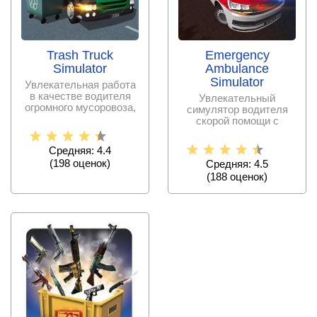
Trash Truck
Emergency
Simulator
Ambulance
Simulator
Увлекательная работа
в качестве водителя
Увлекательный
огромного мусоровоза,
симулятор водителя
который должен
скорой помощи с
разными моделями
автомобилей,
Средняя: 4.4
(
198
оценок)
Средняя: 4.5
(
188
оценок)