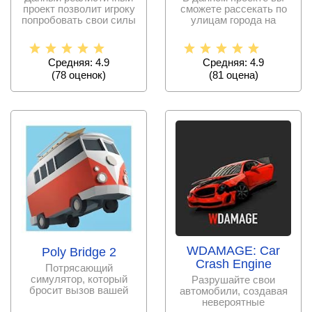
проект позволит игроку
сможете рассекать по
попробовать свои силы
улицам города на
в качестве пилота
разнообразных
машинах и
Средняя: 4.9
Средняя: 4.9
(
78
оценок)
(
81
оценa)
WDAMAGE: Car
Poly Bridge 2
Crash Engine
Потрясающий
симулятор, который
Разрушайте свои
бросит вызов вашей
автомобили, создавая
смекалке, логике и
невероятные