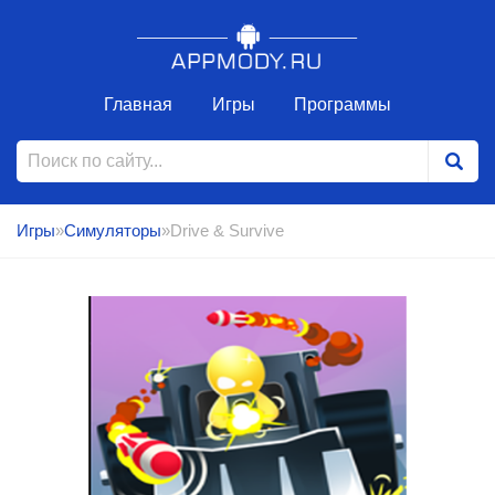
Главная
Игры
Программы
Игры
»
Симуляторы
»Drive & Survive