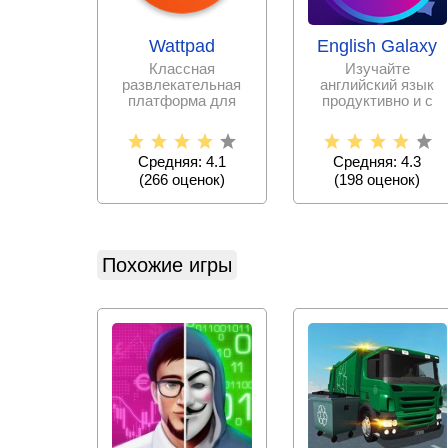
Wattpad
English Galaxy
Классная
Изучайте
развлекательная
английский язык
платформа для
продуктивно и с
писателей и
интересом, не тратя
любителей
на репетиторов и
почитать истории и
курсы
Средняя: 4.1
Средняя: 4.3
(
266
оценок)
(
198
оценок)
Похожие игры