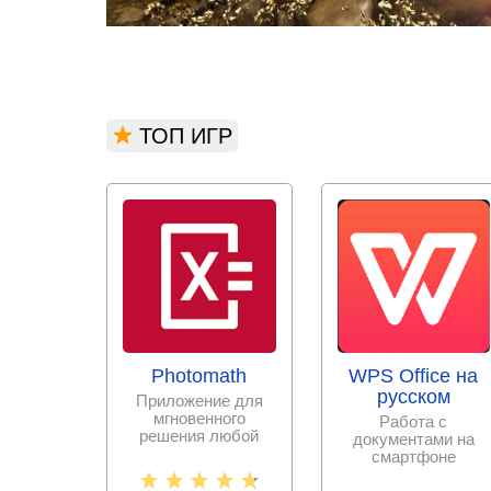
ТОП ИГР
Photomath
WPS Office на
русском
Приложение для
мгновенного
Работа с
решения любой
документами на
математической
смартфоне
задачи с
становится еще
пошаговыми