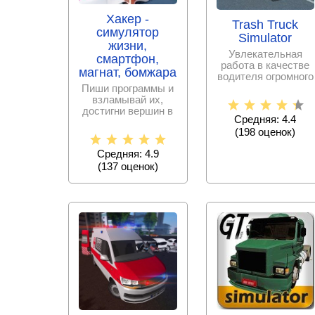
Хакер -
Trash Truck
симулятор
Simulator
жизни,
Увлекательная
смартфон,
работа в качестве
магнат, бомжара
водителя огромного
мусоровоза,
Пиши программы и
который должен
взламывай их,
достигни вершин в
Средняя: 4.4
искусстве
(
198
оценок)
программирования!
Средняя: 4.9
(
137
оценок)