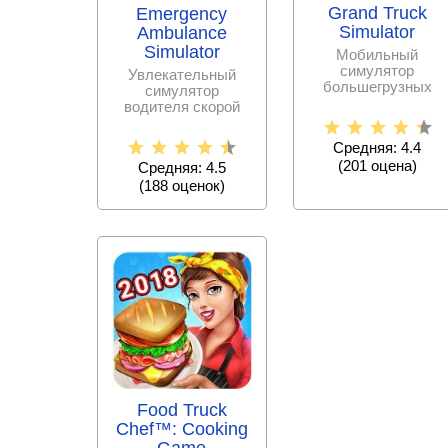
Grand Truck
Emergency
Simulator
Ambulance
Simulator
Мобильный
симулятор
Увлекательный
большегрузных
симулятор
автомобилей.
водителя скорой
помощи с разными
моделями
Средняя: 4.4
автомобилей,
(
201
оценa)
Средняя: 4.5
(
188
оценок)
Food Truck
Chef™: Cooking