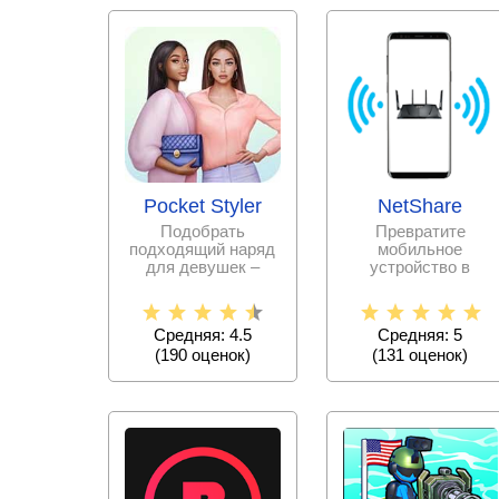
Pocket Styler
NetShare
Подобрать
Превратите
подходящий наряд
мобильное
для девушек –
устройство в
дело очень
переносной модем
непростое.
с раздачей Wi fi
Испытайте свои
соединения.
Средняя: 4.5
Средняя: 5
силы в
(
190
оценок)
(
131
оценок)