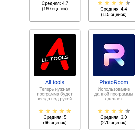
проще с набором
Средняя: 4.7
офисных программ,
(
160
оценок)
Средняя: 4.4
(
115
оценок)
All tools
PhotoRoom
Теперь нужная
Использование
программа будет
данной программы
всегда под рукой.
сделает
Больше не нужно
редактирование
скачивать тысячи
фотографий
простым и
Средняя: 5
Средняя: 3.9
(
66
оценок)
(
270
оценок)