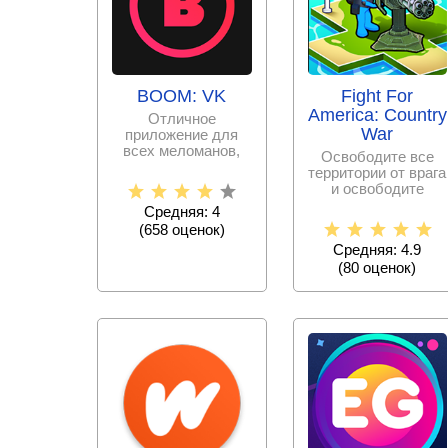
BOOM: VK
Fight For
America: Country
Отличное
War
приложение для
всех меломанов,
Освободите все
имеющих аккаунт в
территории от врага
популярной
и освободите
социальной сети
страну, но будьте
Средняя: 4
готовы к тому, что
(
658
оценок)
Средняя: 4.9
(
80
оценок)