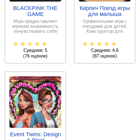
BLACKPINK THE
Кирпич Поезд игры
GAME
для малыша
Игра предоставляет
Удивительная игра с
игрокам возможность
поездами для детей.
почувствовать себя
Конструктор для
частью музыкальной
любителей поездов.
Средняя: 5
Средняя: 4.8
(
76
оценок)
(
87
оценок)
Event Twins: Design