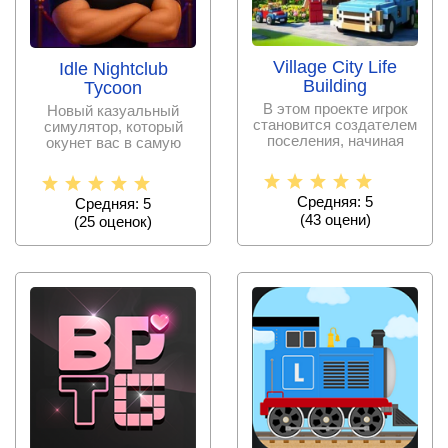
Village City Life
Idle Nightclub
Building
Tycoon
В этом проекте игрок
Новый казуальный
становится создателем
симулятор, который
поселения, начиная
окунет вас в самую
развивать его с
гущу ночной жизни
города.
Средняя: 5
Средняя: 5
(
43
оцени)
(
25
оценок)