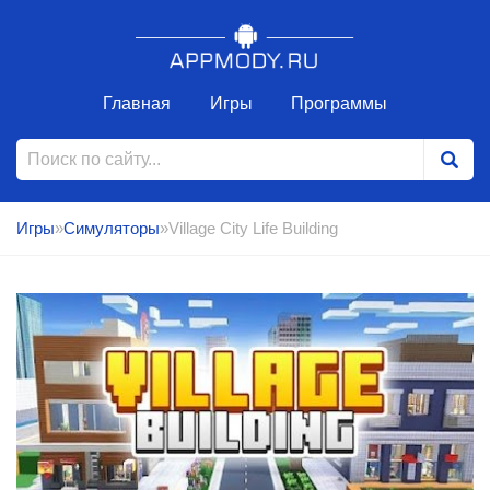
Главная
Игры
Программы
Игры
»
Симуляторы
»Village City Life Building