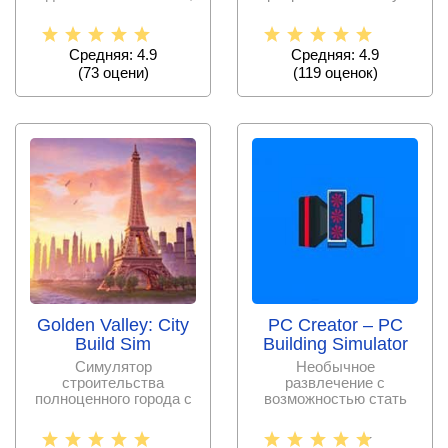
в которой игроки могут
деревню в
современный
Средняя: 4.9
Средняя: 4.9
(
73
оцени)
(
119
оценок)
Golden Valley: City
PC Creator – PC
Build Sim
Building Simulator
Симулятор
Необычное
строительства
развлечение с
полноценного города с
возможностью стать
нуля, где вам
профессиональным
предстоит создать
сборщиком
новое
компьютеров,