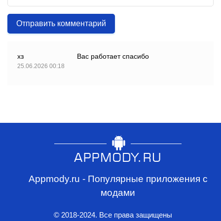
Отправить комментарий
хз
Вас работает спасибо
25.06.2026 00:18
Appmody.ru - Популярные приложения с
модами
© 2018-2024. Все права защищены