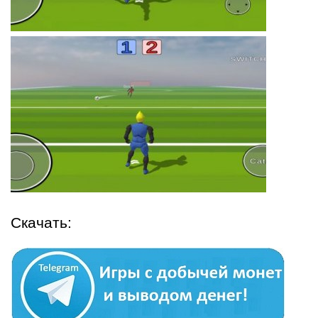
Скачать: