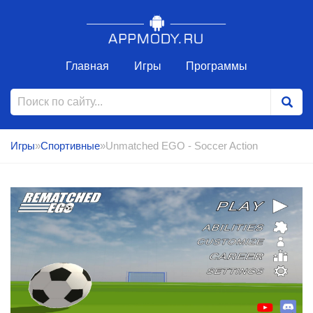
Главная
Игры
Программы
Игры
»
Спортивные
»Unmatched EGO - Soccer Action