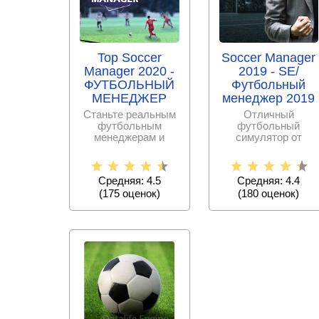
Top Soccer
Soccer Manager
Manager 2020 -
2019 - SE/
ФУТБОЛЬНЫЙ
Футбольный
МЕНЕДЖЕР
менеджер 2019
Станьте реальным
Отличный
футбольным
футбольный
менеджерам и
симулятор от
сразитесь с
CrazySports
игроками по всему
миру, выводя
Средняя: 4.5
Средняя: 4.4
(
175
оценок)
(
180
оценок)