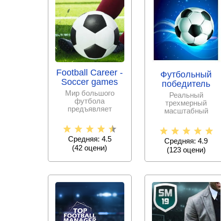
Football Career -
Футбольный
Soccer games
победитель
Мир большого
Реальный
футбола
трехмерный
предъявляет
масштабный
серьезные
симулятор
требования к тем,
футбола, который
кто хочет достичь
точно зайдет
Средняя: 4.5
Средняя: 4.9
любителям
(
42
оцени)
(
123
оцени)