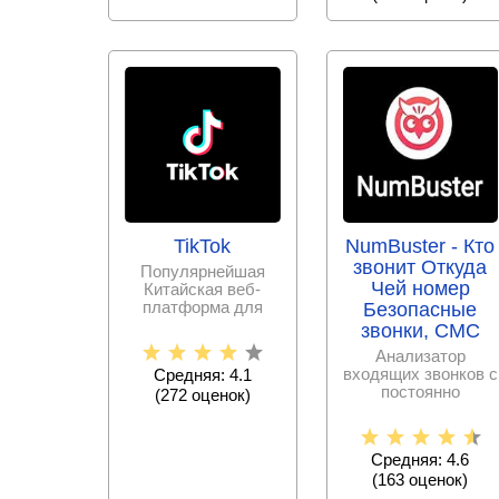
TikTok
NumBuster - Кто
звонит Откуда
Популярнейшая
Чей номер
Китайская веб-
платформа для
Безопасные
записи и
звонки, СМС
публикации
Анализатор
коротких
входящих звонков с
Средняя: 4.1
видеороликов
постоянно
(
272
оценок)
пополняемой базой
спам – номеров,
Средняя: 4.6
(
163
оценок)