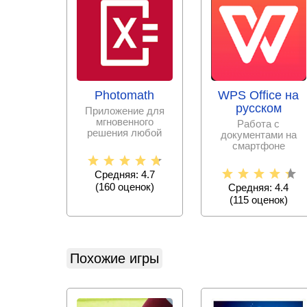
Photomath
WPS Office на
русском
Приложение для
мгновенного
Работа с
решения любой
документами на
математической
смартфоне
задачи с
становится еще
пошаговыми
проще с набором
Средняя: 4.7
офисных программ,
(
160
оценок)
Средняя: 4.4
(
115
оценок)
Похожие игры