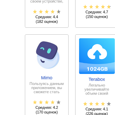
проблем и в
своем устройстве,
хорошем качестве.
создавайте крутые
Снимайте
музыкальное
Средняя: 4.7
(
150
оценок)
Средняя: 4.4
(
182
оценок)
Mimo
Terabox
Пользуясь данным
Легально
приложением, вы
увеличивайте
сможете стать
объем своей
программистом за
памяти, выгружая
сравнительно
всю необходимую
информацию и
Средняя: 4.2
Средняя: 4.1
(
170
оценок)
(
226
оценок)