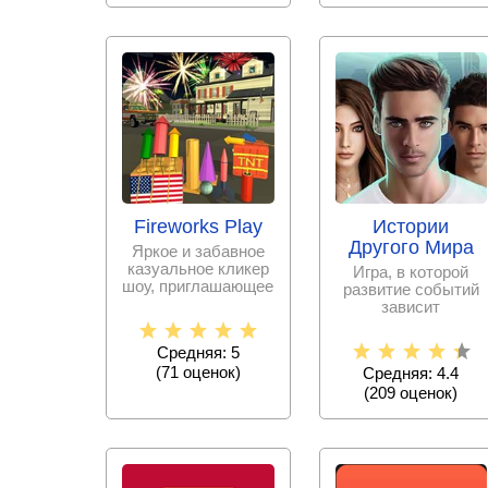
Fireworks Play
Истории
Другого Мира
Яркое и забавное
казуальное кликер
Игра, в которой
шоу, приглашающее
развитие событий
стать начальником
зависит
команды по
исключительно от
принятых тобой
Средняя: 5
решениях.
(
71
оценок)
Средняя: 4.4
(
209
оценок)