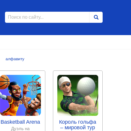
алфавиту
Basketball Arena
Король гольфа
– мировой тур
Дуэль на