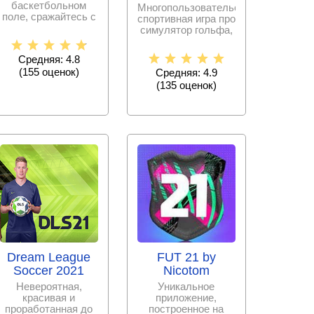
баскетбольном
Многопользовательская
поле, сражайтесь с
спортивная игра про
игроками по всему
симулятор гольфа,
миру и обходите их
где вам предстоит
Средняя: 4.8
(
155
оценок)
Средняя: 4.9
(
135
оценок)
Dream League
FUT 21 by
Soccer 2021
Nicotom
Невероятная,
Уникальное
красивая и
приложение,
проработанная до
построенное на