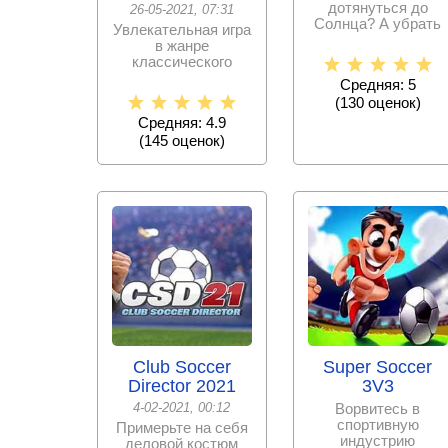
дотянуться до
26-05-2021, 07:31
Солнца? А убрать
Увлекательная игра
его с небосвода в
в жанре
лютую жару? Тогда
классического
эта
файтинга, где два
Средняя: 5
соперника дерутся
(
130
оценок)
друг с
Средняя: 4.9
(
145
оценок)
Club Soccer
Super Soccer
Director 2021
3V3
4-02-2021, 00:12
Ворвитесь в
спортивную
Примерьте на себя
индустрию
деловой костюм