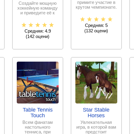
примите участие в
Создайте мощную
крутом чемпионате.
хоккейную команду
Посылайте шары
и приведите её к
метко, сбивайте
мировому
лидерству
Средняя: 5
управляя
(
132
оцени)
Средняя: 4.9
(
142
оцени)
Table Tennis
Star Stable
Touch
Horses
Всем фанатам
Увлекательная
настольного
игра, в которой вам
тенниса, при
предстоит