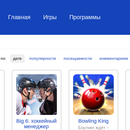
Главная
Игры
Программы
 по:
дате
популярности
посещаемости
комментариям
Big 6: хоккейный
Bowling King
менеджер
Боулинг ждёт –