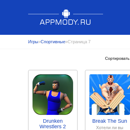
Игры
»
Спортивные
»Страница 7
Сортировать
Drunken
Break The Sun
Wrestlers 2
Хотели ли вы