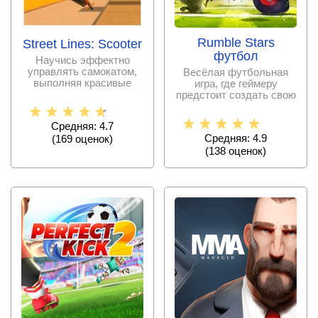
Rumble Stars
Street Lines: Scooter
футбол
Научись эффектно
управлять самокатом,
Весёлая футбольная
выполняя красивые
игра, где геймеру
трюки, опасные
предстоит создать свою
кульбиты, и
команду веселых
зверей и
Средняя: 4.7
Средняя: 4.9
(
169
оценок)
(
138
оценок)