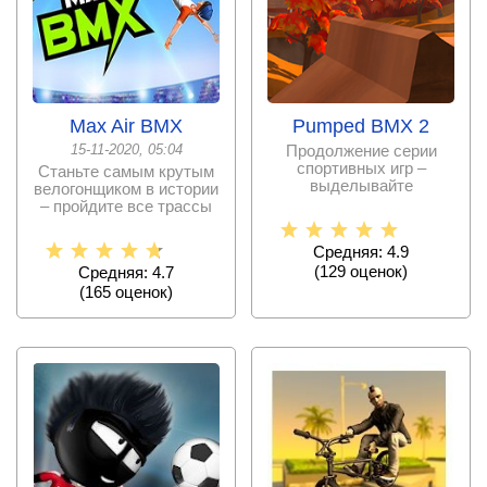
Max Air BMX
Pumped BMX 2
15-11-2020, 05:04
Продолжение серии
спортивных игр –
Станьте самым крутым
выделывайте
велогонщиком в истории
головокружительные
– пройдите все трассы
трюки на своем
выполняя
Средняя: 4.9
(
129
оценок)
Средняя: 4.7
(
165
оценок)