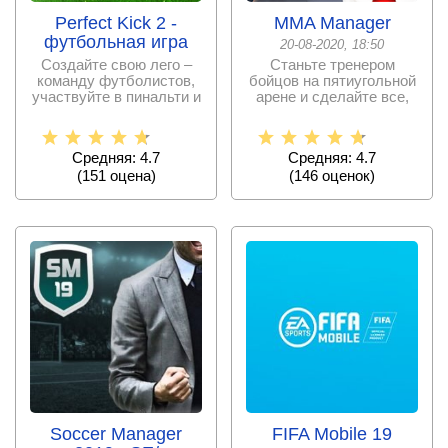
Perfect Kick 2 -
MMA Manager
футбольная игра
20-08-2020, 18:50
Создайте свою лего –
Станьте тренером
команду футболистов,
бойцов на пятиугольной
участвуйте в пинальти и
арене и сделайте все,
станьте самым
чтобы привести ваших
Средняя: 4.7
Средняя: 4.7
(
151
оценa)
(
146
оценок)
Soccer Manager
FIFA Mobile 19