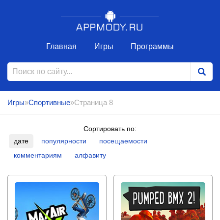
Главная
Игры
Программы
Игры
»
Спортивные
»Страница 8
Сортировать по:
дате
популярности
посещаемости
комментариям
алфавиту