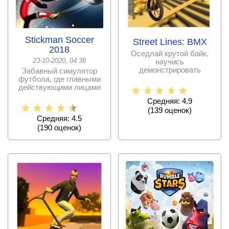
Stickman Soccer
Street Lines: BMX
2018
Оседлай крутой байк,
23-10-2020, 04:38
научись
демонстрировать
Забавный симулятор
зрелищные трюки,
футбола, где главными
выполняя
действующими лицами
увлекательные
станут легендарные
Средняя: 4.9
(
139
оценок)
Средняя: 4.5
(
190
оценок)