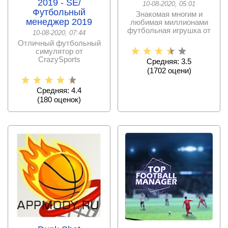
2019 - SE/
10-08-2020, 05:01
Футбольный
Знакомая многим и
менеджер 2019
любимая миллионами
футбольная игрушка от
10-08-2020, 07:44
EA Sports, в которой
Отличный футбольный
симулятор от
CrazySports
Средняя: 3.5
(
1702
оцени)
Средняя: 4.4
(
180
оценок)