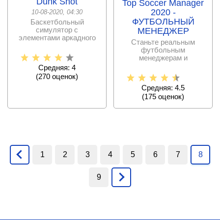
Dunk Shot
Top Soccer Manager
2020 -
10-08-2020, 04:30
ФУТБОЛЬНЫЙ
Баскетбольный
симулятор с
МЕНЕДЖЕР
элементами аркадного
Станьте реальным
прохождения и
футбольным
увлекательным
менеджерам и
геймплеем.
сразитесь с игроками по
Средняя: 4
всему миру, выводя
(
270
оценок)
Средняя: 4.5
(
175
оценок)
1
2
3
4
5
6
7
8
9