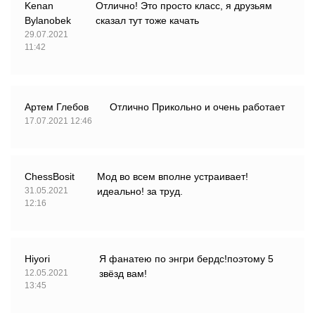
Kenan
Отлично! Это просто класс, я друзьям
Bylanobek
сказал тут тоже качать
29.07.2021
11:42
Артем Глебов
Отлично Прикольно и очень работает
17.07.2021 12:46
ChessBosit
Мод во всем вполне устраивает!
31.05.2021
идеально! за труд.
12:16
Hiyori
Я фанатею по энгри бердс!поэтому 5
12.05.2021
звёзд вам!
13:45