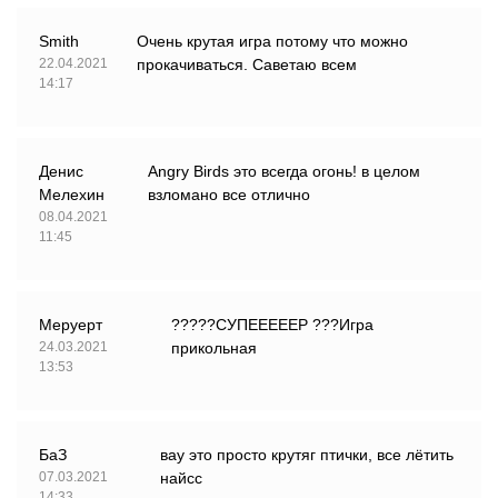
Smith
Очень крутая игра потому что можно
22.04.2021
прокачиваться. Саветаю всем
14:17
Денис
Angry Birds это всегда огонь! в целом
Мелехин
взломано все отлично
08.04.2021
11:45
Меруерт
?????СУПЕЕЕЕЕР ???Игра
24.03.2021
прикольная
13:53
БаЗ
вау это просто крутяг птички, все лётить
07.03.2021
найсс
14:33