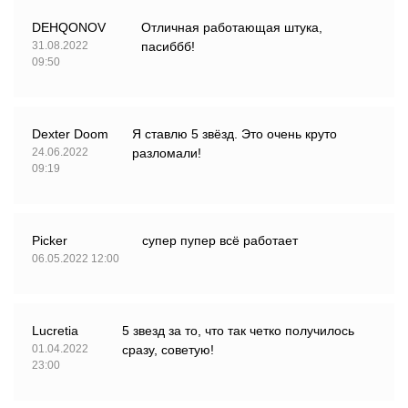
DEHQONOV
Отличная работающая штука,
31.08.2022
пасиббб!
09:50
Dexter Doom
Я ставлю 5 звёзд. Это очень круто
24.06.2022
разломали!
09:19
Picker
супер пупер всё работает
06.05.2022 12:00
Lucretia
5 звезд за то, что так четко получилось
01.04.2022
сразу, советую!
23:00