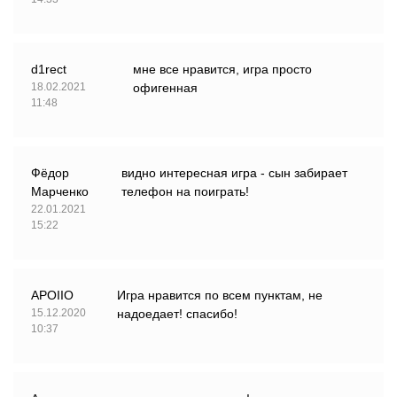
d1rect
мне все нравится, игра просто
18.02.2021
офигенная
11:48
Фёдор
видно интересная игра - сын забирает
Марченко
телефон на поиграть!
22.01.2021
15:22
APOIIO
Игра нравится по всем пунктам, не
15.12.2020
надоедает! спасибо!
10:37