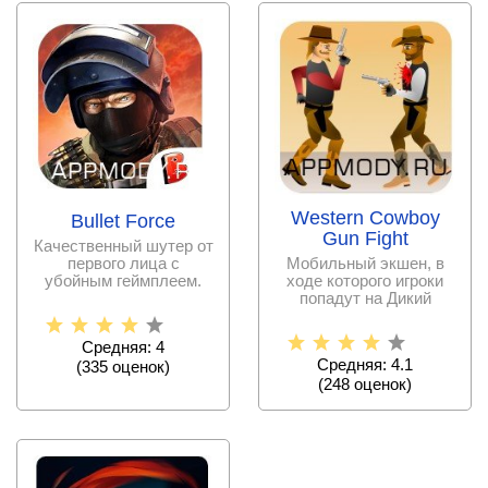
Western Cowboy
Bullet Force
Gun Fight
Качественный шутер от
первого лица с
Мобильный экшен, в
убойным геймплеем.
ходе которого игроки
попадут на Дикий
Запад.
Средняя: 4
Средняя: 4.1
(
335
оценок)
(
248
оценок)