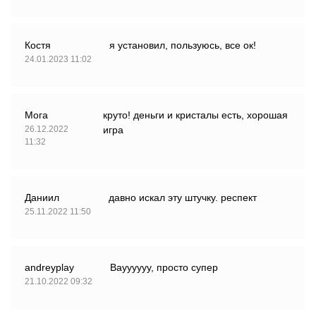
Костя
я установил, пользуюсь, все ок!
24.01.2023 11:02
Мога
круто! деньги и кристалы есть, хорошая
26.12.2022
игра
11:32
Даниил
давно искал эту штучку. респект
25.11.2022 11:50
andreyplay
Вауууууу, просто супер
21.10.2022 09:32