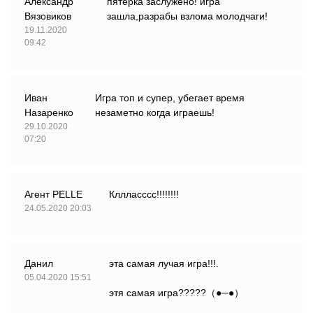
Александр
пятерка заслужено! игра
Вязовиков
зашла,разрабы взлома молодчаги!
19.11.2020
09:42
Иван
Игра топ и супер, убегает время
Назаренко
незаметно когда играешь!
29.10.2020
07:20
Агент PELLE
Кллласссс!!!!!!!!
24.05.2020 20:03
Данил
эта самая лучая игра!!!.
05.04.2020 15:51
этя самая игра?????（●─●）