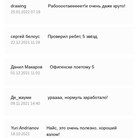
drawing
Рабоооотаееееет!и очень даже круто!
25.01.2022 07:19
сергей белоус
Проверил ребят, 5 звёзд.
22.12.2021 11:29
Данил Макаров
Офигенски поетому 5
01.12.2021 11:02
Де_жауме
ураааа, нормуль заработало!
09.11.2021 14:40
Yuri Andrianov
Найс, это очень полезно, хороший
18.10.2021
взлом!