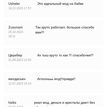
Usheler
Это идеальный мод на бабки
19.12.2023 17:57
Zusonam
Так круто работает, большое спасибо
25.10.2023
вам!!!
18:11
Церибер
Ах тыш круто то как !!! спасибочки!!!
21.09.2023 12:05
мендасьен
Агооонььь мод!!правда!!
12.07.2023 15:14
hizbs
риал мод, деньги и кристалы дают без