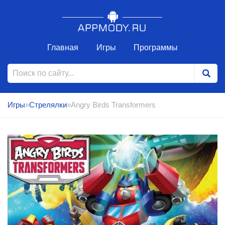
Главная
Игры
Программы
Игры
»
Стрелялки
»Angry Birds Transformers