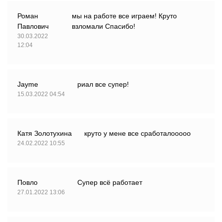
Роман
мы на работе все играем! Круто
Павлович
взломали Спасибо!
30.03.2022
12:04
Jayme
риал все супер!
15.03.2022 04:54
Катя Золотухина
круто у мене все сработалооооо
24.02.2022 10:55
Повло
Супер всё работает
27.01.2022 13:06