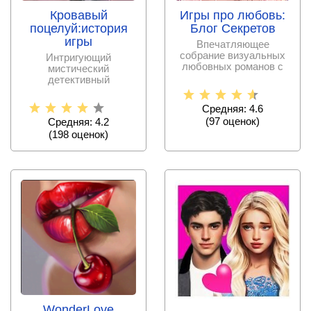
Кровавый
Игры про любовь:
поцелуй:история
Блог Секретов
игры
Впечатляющее
собрание визуальных
Интригующий
любовных романов с
мистический
морем интриг,
детективный
сюжетных
визуальный роман с
отношениями,
Средняя: 4.6
расследованием и
(
97
оценок)
Средняя: 4.2
(
198
оценок)
WonderLove