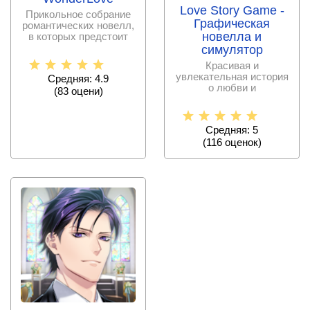
Love Story Game -
Прикольное собрание
Графическая
романтических новелл,
новелла и
в которых предстоит
общаться, выбирать
симулятор
Красивая и
увлекательная история
Средняя: 4.9
о любви и
(
83
оцени)
романтических
интригах, со свободой
Средняя: 5
(
116
оценок)