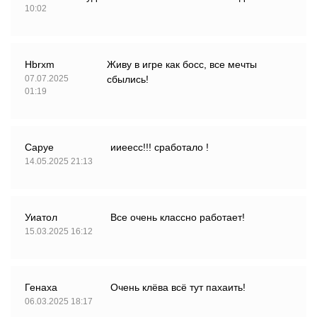
10:02
Hbrxm
Живу в игре как босс, все мечты
07.07.2025
сбылись!
01:19
Саруе
ииеесс!!! сработало !
14.05.2025 21:13
Уиатол
Все очень классно работает!
15.03.2025 16:12
Генаха
Очень клёва всё тут пахаить!
06.03.2025 18:17