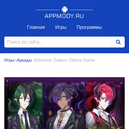
Главная
Игры
Программы
Игры
»
Аркады
»Demonic Suitors: Otome Game