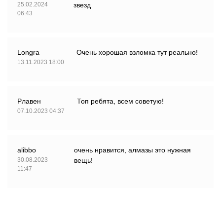
25.02.2024
звезд
06:43
Longra
Очень хорошая взломка тут реально!
13.11.2023 18:00
Рлавен
Топ ребята, всем советую!
07.10.2023 04:37
alibbо
очень нравится, алмазы это нужная
30.08.2023
вещь!
11:47